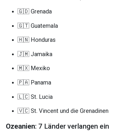
🇬🇩 Grenada
🇬🇹 Guatemala
🇭🇳 Honduras
🇯🇲 Jamaika
🇲🇽 Mexiko
🇵🇦 Panama
🇱🇨 St. Lucia
🇻🇨 St. Vincent und die Grenadinen
Ozeanien
: 7 Länder verlangen ein