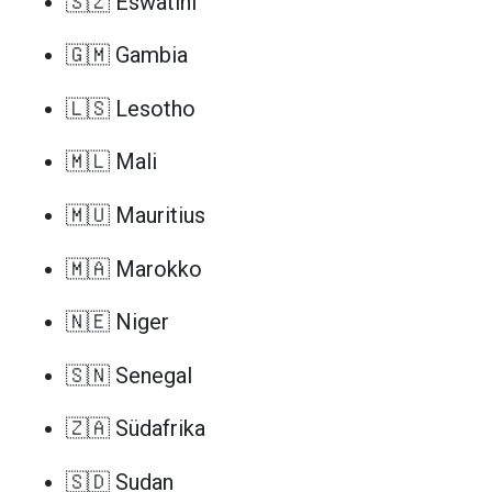
🇸🇿 Eswatini
🇬🇲 Gambia
🇱🇸 Lesotho
🇲🇱 Mali
🇲🇺 Mauritius
🇲🇦 Marokko
🇳🇪 Niger
🇸🇳 Senegal
🇿🇦 Südafrika
🇸🇩 Sudan