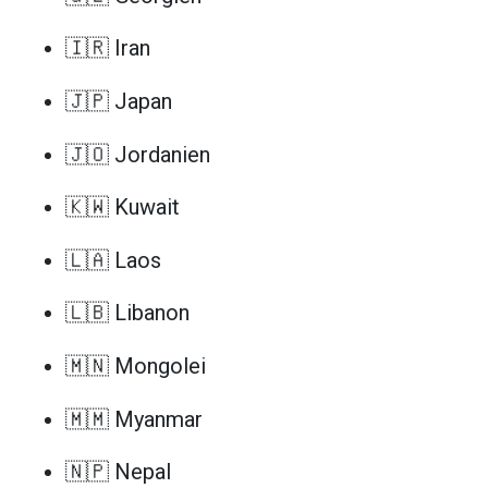
🇮🇷 Iran
🇯🇵 Japan
🇯🇴 Jordanien
🇰🇼 Kuwait
🇱🇦 Laos
🇱🇧 Libanon
🇲🇳 Mongolei
🇲🇲 Myanmar
🇳🇵 Nepal