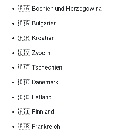
🇧🇦 Bosnien und Herzegowina
🇧🇬 Bulgarien
🇭🇷 Kroatien
🇨🇾 Zypern
🇨🇿 Tschechien
🇩🇰 Dänemark
🇪🇪 Estland
🇫🇮 Finnland
🇫🇷 Frankreich