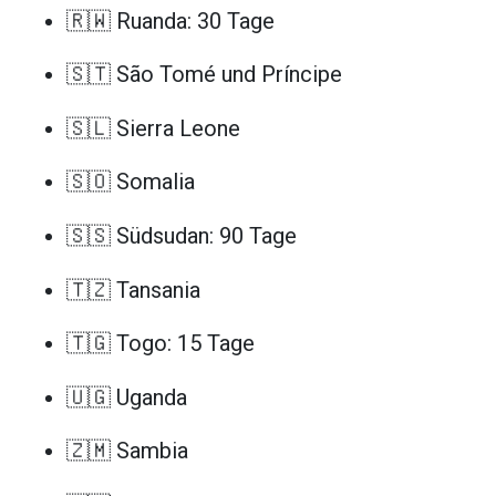
🇷🇼 Ruanda: 30 Tage
🇸🇹 São Tomé und Príncipe
🇸🇱 Sierra Leone
🇸🇴 Somalia
🇸🇸 Südsudan: 90 Tage
🇹🇿 Tansania
🇹🇬 Togo: 15 Tage
🇺🇬 Uganda
🇿🇲 Sambia