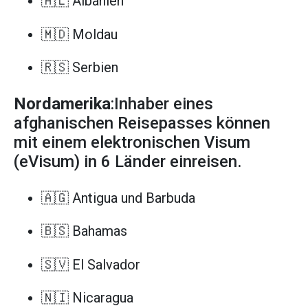
🇦🇱 Albanien
🇲🇩 Moldau
🇷🇸 Serbien
Nordamerika
:Inhaber eines
afghanischen Reisepasses können
mit einem elektronischen Visum
(eVisum) in 6 Länder einreisen.
🇦🇬 Antigua und Barbuda
🇧🇸 Bahamas
🇸🇻 El Salvador
🇳🇮 Nicaragua