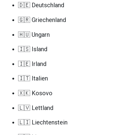
🇩🇪 Deutschland
🇬🇷 Griechenland
🇭🇺 Ungarn
🇮🇸 Island
🇮🇪 Irland
🇮🇹 Italien
🇽🇰 Kosovo
🇱🇻 Lettland
🇱🇮 Liechtenstein