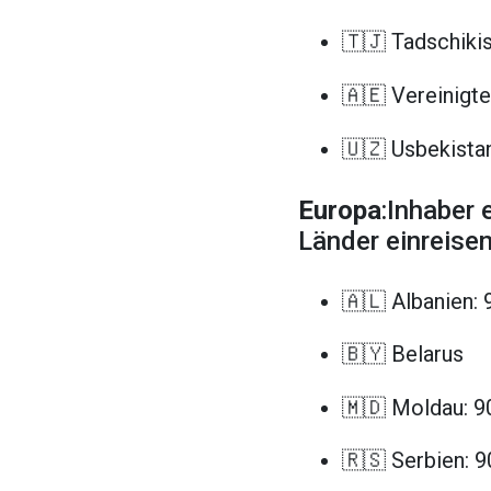
🇹🇯 Tadschikis
🇦🇪 Vereinigt
🇺🇿 Usbekista
Europa
:Inhaber
Länder einreisen
🇦🇱 Albanien: 
🇧🇾 Belarus
🇲🇩 Moldau: 9
🇷🇸 Serbien: 