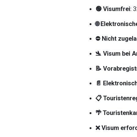
🟢 Visumfrei
: 
🌐 Elektronisc
⛔ Nicht zugel
🛬 Visum bei A
📝 Vorabregist
📄 Elektronis
📋 Touristenre
🌴 Touristenka
❌ Visum erford