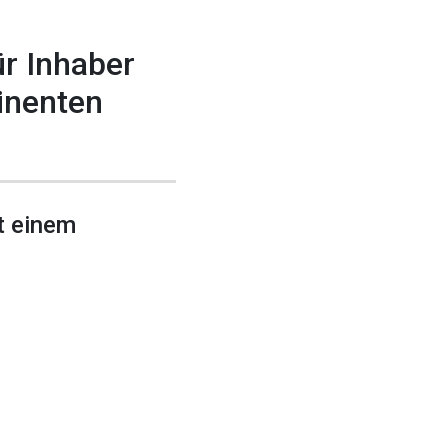
ür Inhaber
inenten
t einem