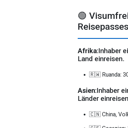
🟢 Visumfre
Reisepasses
Afrika
:Inhaber 
Land einreisen.
🇷🇼 Ruanda: 3
Asien
:Inhaber e
Länder einreisen
🇨🇳 China, Vol