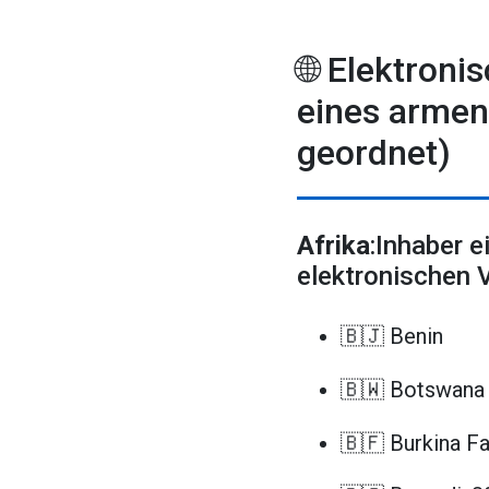
🌐 Elektroni
eines armen
geordnet)
Afrika
:Inhaber 
elektronischen 
🇧🇯 Benin
🇧🇼 Botswana
🇧🇫 Burkina F