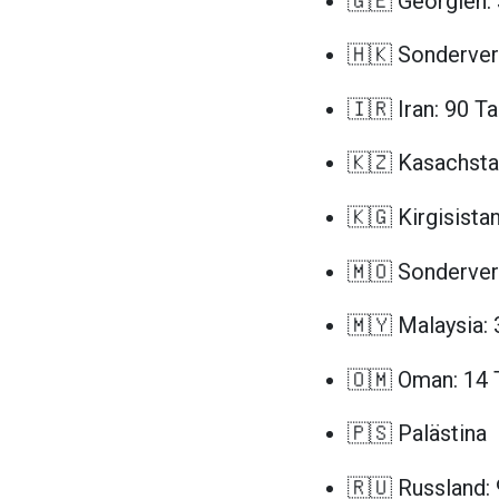
🇬🇪 Georgien:
🇭🇰 Sonderver
🇮🇷 Iran: 90 T
🇰🇿 Kasachsta
🇰🇬 Kirgisista
🇲🇴 Sonderver
🇲🇾 Malaysia:
🇴🇲 Oman: 14 
🇵🇸 Palästina
🇷🇺 Russland: