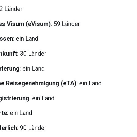
32 Länder
hes Visum (eVisum)
: 59 Länder
assen
: ein Land
nkunft
: 30 Länder
rierung
: ein Land
che Reisegenehmigung (eTA)
: ein Land
gistrierung
: ein Land
rte
: ein Land
erlich
: 90 Länder