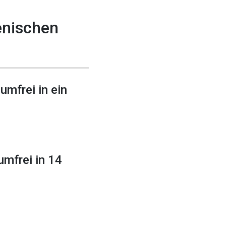
enischen
mfrei in ein
mfrei in 14