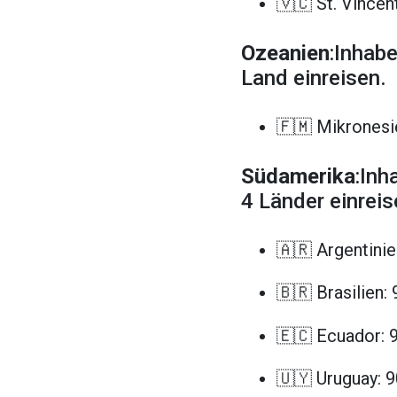
🇻🇨 St. Vincen
Ozeanien
:Inhab
Land einreisen.
🇫🇲 Mikronesi
Südamerika
:Inh
4 Länder einreis
🇦🇷 Argentinie
🇧🇷 Brasilien:
🇪🇨 Ecuador: 
🇺🇾 Uruguay: 