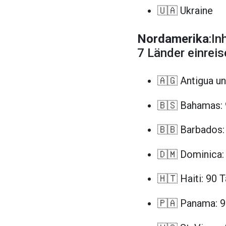
🇺🇦 Ukraine
Nordamerika
:In
7 Länder einreis
🇦🇬 Antigua u
🇧🇸 Bahamas: 
🇧🇧 Barbados:
🇩🇲 Dominica:
🇭🇹 Haiti: 90 
🇵🇦 Panama: 9