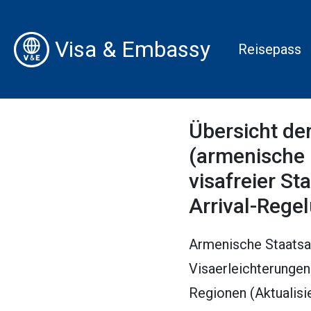
Visa & Embassy
Reisepass
Übersicht de
(armenische 
visafreier St
Arrival-Rege
Armenische Staatsan
Visaerleichterungen
Regionen (Aktualisi