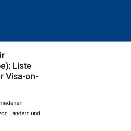
ür
): Liste
r Visa-on-
chiedenen
 von Ländern und