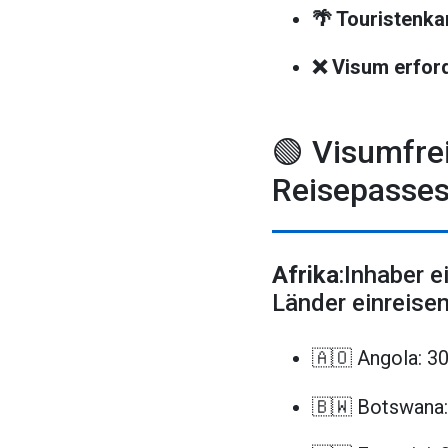
🌴 Touristenka
❌ Visum erford
🟢 Visumfrei
Reisepasses
Afrika
:Inhaber 
Länder einreisen
🇦🇴 Angola: 3
🇧🇼 Botswana: