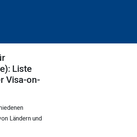
ür
): Liste
r Visa-on-
chiedenen
 von Ländern und