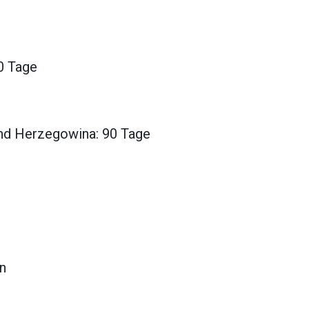
h
0 Tage
nd Herzegowina: 90 Tage
n