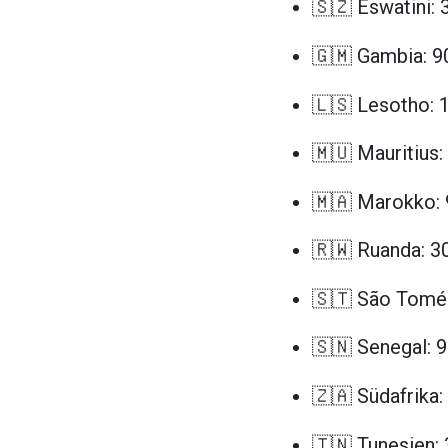
🇸🇿 Eswatini: 
🇬🇲 Gambia: 9
🇱🇸 Lesotho: 
🇲🇺 Mauritius:
🇲🇦 Marokko: 
🇷🇼 Ruanda: 3
🇸🇹 São Tomé 
🇸🇳 Senegal: 
🇿🇦 Südafrika:
🇹🇳 Tunesien: