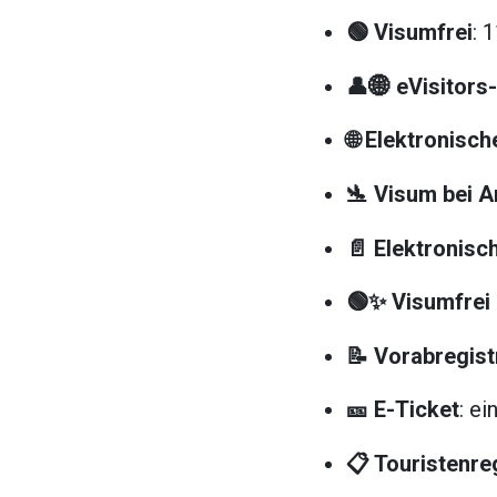
🟢 Visumfrei
: 
👤🌐 eVisitors
🌐 Elektronisc
🛬 Visum bei A
📄 Elektronis
🟢✨ Visumfre
📝 Vorabregist
🎫 E-Ticket
: ei
📋 Touristenre