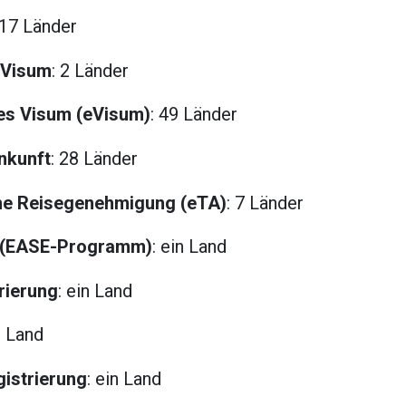
117 Länder
-Visum
: 2 Länder
hes Visum (eVisum)
: 49 Länder
nkunft
: 28 Länder
che Reisegenehmigung (eTA)
: 7 Länder
i (EASE-Programm)
: ein Land
rierung
: ein Land
n Land
gistrierung
: ein Land