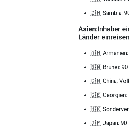
🇿🇲 Sambia: 9
Asien
:Inhaber e
Länder einreisen
🇦🇲 Armenien:
🇧🇳 Brunei: 90
🇨🇳 China, Vol
🇬🇪 Georgien:
🇭🇰 Sonderver
🇯🇵 Japan: 90