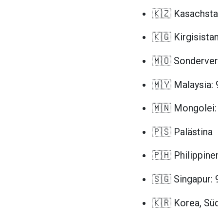
🇰🇿 Kasachsta
🇰🇬 Kirgisista
🇲🇴 Sonderver
🇲🇾 Malaysia:
🇲🇳 Mongolei:
🇵🇸 Palästina
🇵🇭 Philippine
🇸🇬 Singapur:
🇰🇷 Korea, Sü