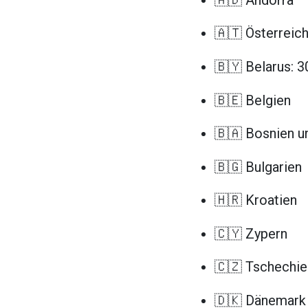
🇦🇹 Österreic
🇧🇾 Belarus: 3
🇧🇪 Belgien
🇧🇦 Bosnien u
🇧🇬 Bulgarien
🇭🇷 Kroatien
🇨🇾 Zypern
🇨🇿 Tschechie
🇩🇰 Dänemark