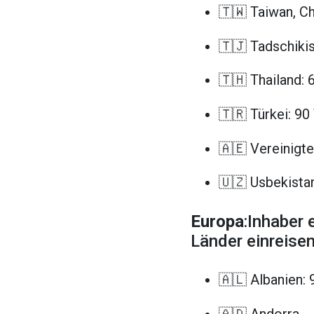
🇹🇼 Taiwan, Ch
🇹🇯 Tadschikis
🇹🇭 Thailand: 
🇹🇷 Türkei: 90
🇦🇪 Vereinigt
🇺🇿 Usbekista
Europa
:Inhaber 
Länder einreisen
🇦🇱 Albanien: 
🇦🇩 Andorra