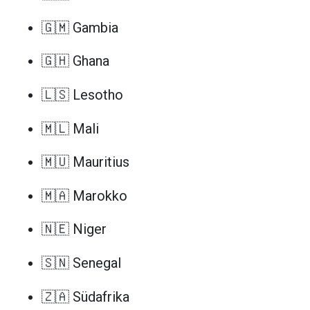
🇬🇲 Gambia
🇬🇭 Ghana
🇱🇸 Lesotho
🇲🇱 Mali
🇲🇺 Mauritius
🇲🇦 Marokko
🇳🇪 Niger
🇸🇳 Senegal
🇿🇦 Südafrika