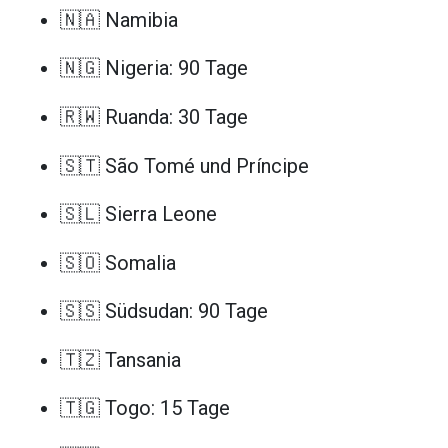
🇳🇦 Namibia
🇳🇬 Nigeria: 90 Tage
🇷🇼 Ruanda: 30 Tage
🇸🇹 São Tomé und Príncipe
🇸🇱 Sierra Leone
🇸🇴 Somalia
🇸🇸 Südsudan: 90 Tage
🇹🇿 Tansania
🇹🇬 Togo: 15 Tage