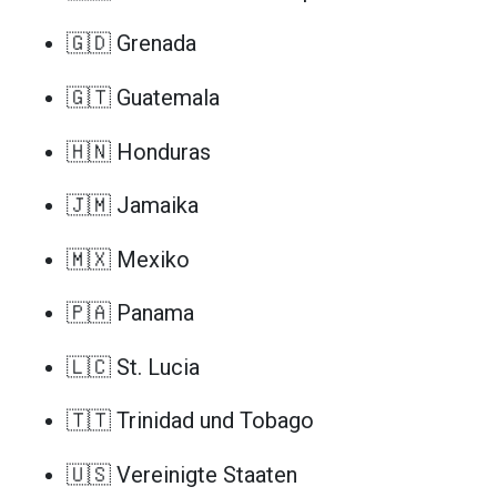
🇬🇩 Grenada
🇬🇹 Guatemala
🇭🇳 Honduras
🇯🇲 Jamaika
🇲🇽 Mexiko
🇵🇦 Panama
🇱🇨 St. Lucia
🇹🇹 Trinidad und Tobago
🇺🇸 Vereinigte Staaten