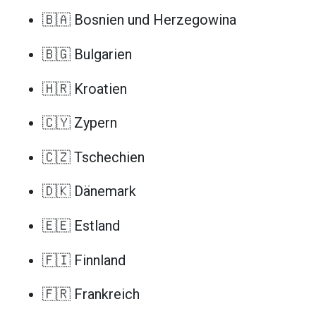
🇧🇦 Bosnien und Herzegowina
🇧🇬 Bulgarien
🇭🇷 Kroatien
🇨🇾 Zypern
🇨🇿 Tschechien
🇩🇰 Dänemark
🇪🇪 Estland
🇫🇮 Finnland
🇫🇷 Frankreich