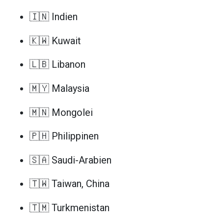
🇮🇳 Indien
🇰🇼 Kuwait
🇱🇧 Libanon
🇲🇾 Malaysia
🇲🇳 Mongolei
🇵🇭 Philippinen
🇸🇦 Saudi-Arabien
🇹🇼 Taiwan, China
🇹🇲 Turkmenistan