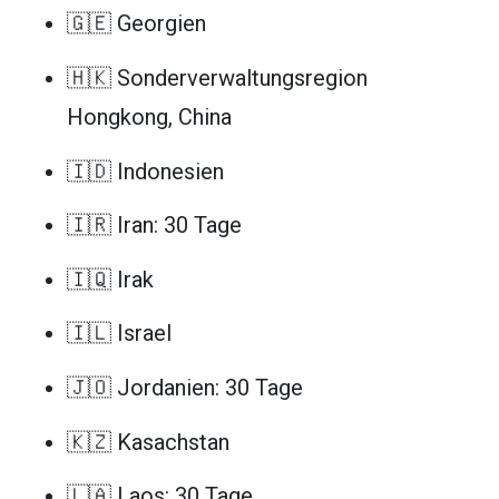
🇬🇪 Georgien
🇭🇰 Sonderverwaltungsregion
Hongkong, China
🇮🇩 Indonesien
🇮🇷 Iran: 30 Tage
🇮🇶 Irak
🇮🇱 Israel
🇯🇴 Jordanien: 30 Tage
🇰🇿 Kasachstan
🇱🇦 Laos: 30 Tage