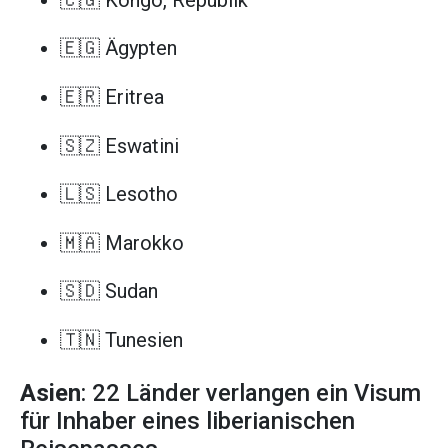
🇪🇬 Ägypten
🇪🇷 Eritrea
🇸🇿 Eswatini
🇱🇸 Lesotho
🇲🇦 Marokko
🇸🇩 Sudan
🇹🇳 Tunesien
Asien
: 22 Länder verlangen ein Visum
für Inhaber eines liberianischen