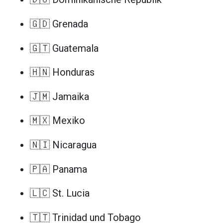
🇬🇩 Grenada
🇬🇹 Guatemala
🇭🇳 Honduras
🇯🇲 Jamaika
🇲🇽 Mexiko
🇳🇮 Nicaragua
🇵🇦 Panama
🇱🇨 St. Lucia
🇹🇹 Trinidad und Tobago