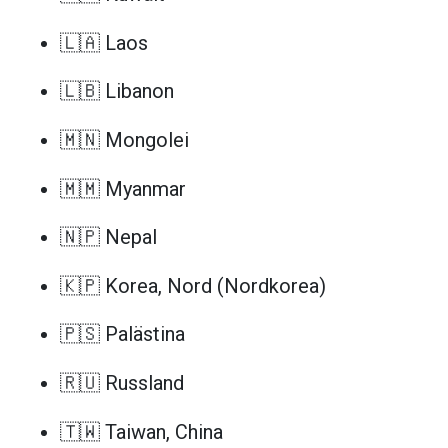
🇱🇦 Laos
🇱🇧 Libanon
🇲🇳 Mongolei
🇲🇲 Myanmar
🇳🇵 Nepal
🇰🇵 Korea, Nord (Nordkorea)
🇵🇸 Palästina
🇷🇺 Russland
🇹🇼 Taiwan, China