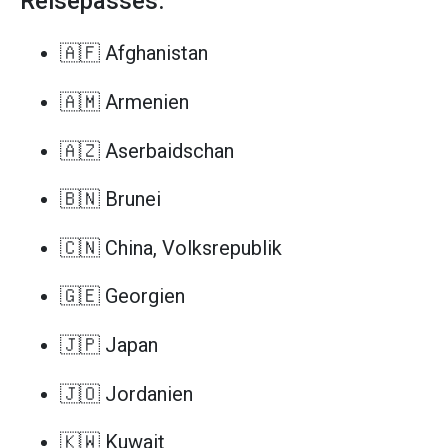
Reisepasses.
🇦🇫 Afghanistan
🇦🇲 Armenien
🇦🇿 Aserbaidschan
🇧🇳 Brunei
🇨🇳 China, Volksrepublik
🇬🇪 Georgien
🇯🇵 Japan
🇯🇴 Jordanien
🇰🇼 Kuwait