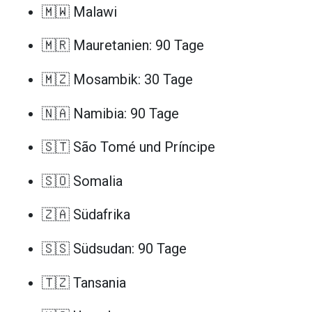
🇲🇼 Malawi
🇲🇷 Mauretanien: 90 Tage
🇲🇿 Mosambik: 30 Tage
🇳🇦 Namibia: 90 Tage
🇸🇹 São Tomé und Príncipe
🇸🇴 Somalia
🇿🇦 Südafrika
🇸🇸 Südsudan: 90 Tage
🇹🇿 Tansania