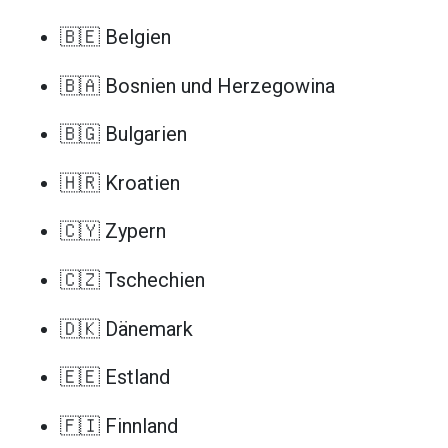
🇧🇪 Belgien
🇧🇦 Bosnien und Herzegowina
🇧🇬 Bulgarien
🇭🇷 Kroatien
🇨🇾 Zypern
🇨🇿 Tschechien
🇩🇰 Dänemark
🇪🇪 Estland
🇫🇮 Finnland