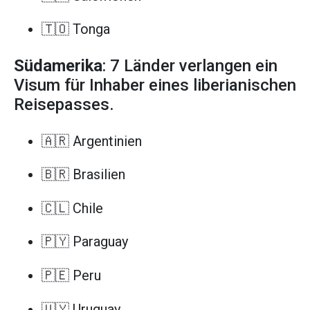
🇹🇴 Tonga
Südamerika
: 7 Länder verlangen ein
Visum für Inhaber eines liberianischen
Reisepasses.
🇦🇷 Argentinien
🇧🇷 Brasilien
🇨🇱 Chile
🇵🇾 Paraguay
🇵🇪 Peru
🇺🇾 Uruguay