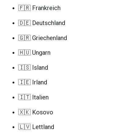
🇫🇷 Frankreich
🇩🇪 Deutschland
🇬🇷 Griechenland
🇭🇺 Ungarn
🇮🇸 Island
🇮🇪 Irland
🇮🇹 Italien
🇽🇰 Kosovo
🇱🇻 Lettland