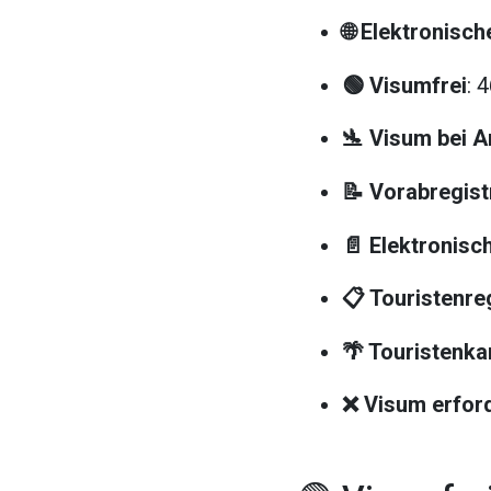
🌐 Elektronisc
🟢 Visumfrei
: 
🛬 Visum bei A
📝 Vorabregist
📄 Elektronis
📋 Touristenre
🌴 Touristenka
❌ Visum erford