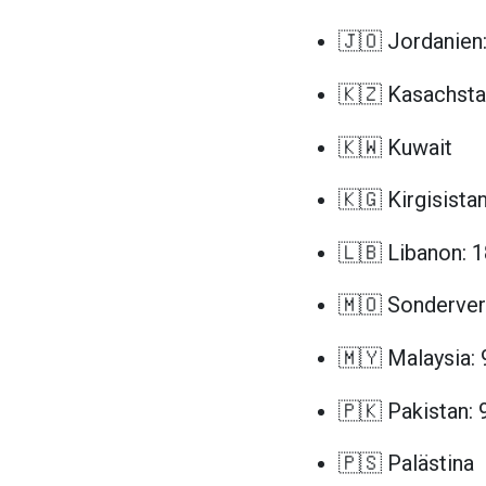
🇯🇴 Jordanien
🇰🇿 Kasachsta
🇰🇼 Kuwait
🇰🇬 Kirgisista
🇱🇧 Libanon: 
🇲🇴 Sonderver
🇲🇾 Malaysia:
🇵🇰 Pakistan: 
🇵🇸 Palästina