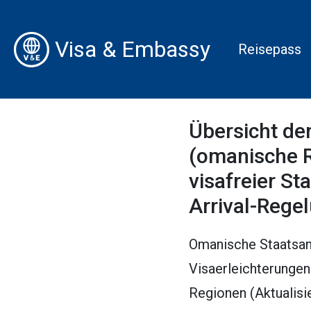
Visa & Embassy
Reisepass
Übersicht de
(omanische R
visafreier St
Arrival-Rege
Omanische Staatsang
Visaerleichterungen
Regionen (Aktualisi