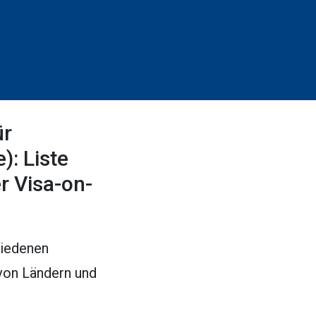
ür
: Liste
r Visa-on-
hiedenen
 von Ländern und