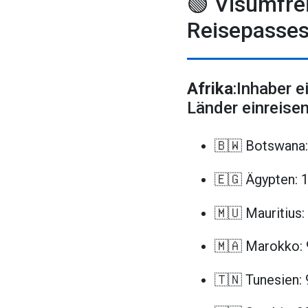
🟢 Visumfre
Reisepasses
Afrika
:Inhaber 
Länder einreisen
🇧🇼 Botswana:
🇪🇬 Ägypten: 
🇲🇺 Mauritius:
🇲🇦 Marokko: 
🇹🇳 Tunesien: