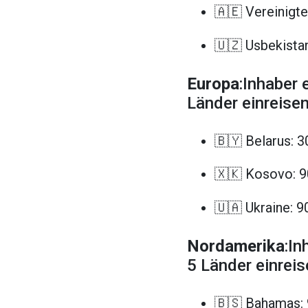
🇦🇪 Vereinigt
🇺🇿 Usbekista
Europa
:Inhaber
Länder einreisen
🇧🇾 Belarus: 3
🇽🇰 Kosovo: 9
🇺🇦 Ukraine: 9
Nordamerika
:In
5 Länder einreis
🇧🇸 Bahamas: 