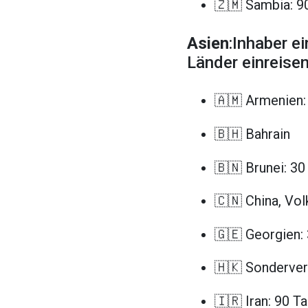
🇿🇲 Sambia: 9
Asien
:Inhaber e
Länder einreisen
🇦🇲 Armenien:
🇧🇭 Bahrain
🇧🇳 Brunei: 30
🇨🇳 China, Vol
🇬🇪 Georgien:
🇭🇰 Sonderver
🇮🇷 Iran: 90 T