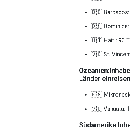
🇧🇧 Barbados:
🇩🇲 Dominica:
🇭🇹 Haiti: 90 
🇻🇨 St. Vincen
Ozeanien
:Inhab
Länder einreisen
🇫🇲 Mikronesi
🇻🇺 Vanuatu: 
Südamerika
:Inh