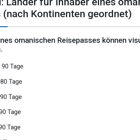
i: Länder für Inhaber eines om
 (nach Kontinenten geordnet)
eines omanischen Reisepasses können visu
.
 90 Tage
180 Tage
 90 Tage
90 Tage
 90 Tage