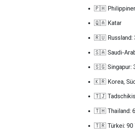
🇵🇭 Philippine
🇶🇦 Katar
🇷🇺 Russland:
🇸🇦 Saudi-Ara
🇸🇬 Singapur:
🇰🇷 Korea, Sü
🇹🇯 Tadschikis
🇹🇭 Thailand: 
🇹🇷 Türkei: 90