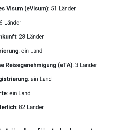
hes Visum (eVisum)
: 51 Länder
46 Länder
nkunft
: 28 Länder
rierung
: ein Land
che Reisegenehmigung (eTA)
: 3 Länder
gistrierung
: ein Land
rte
: ein Land
erlich
: 82 Länder