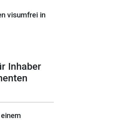
n visumfrei in
ür Inhaber
nenten
 einem