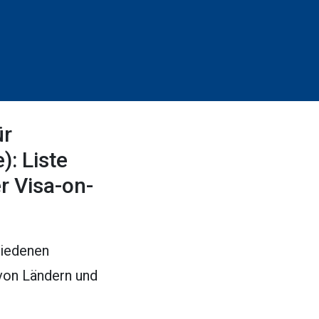
ür
: Liste
r Visa-on-
hiedenen
 von Ländern und