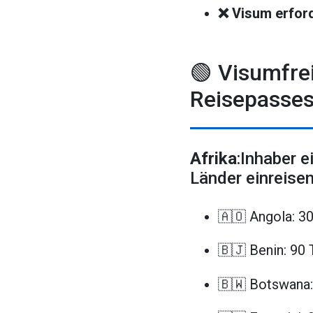
❌ Visum erford
🟢 Visumfre
Reisepasses
Afrika
:Inhaber 
Länder einreisen
🇦🇴 Angola: 3
🇧🇯 Benin: 90
🇧🇼 Botswana: