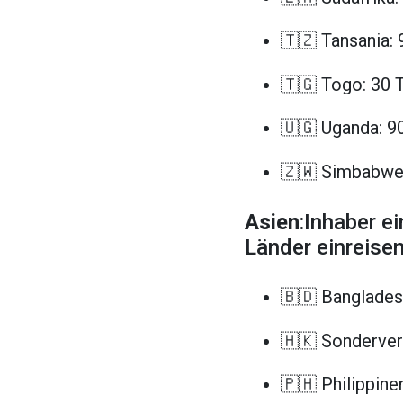
🇹🇿 Tansania:
🇹🇬 Togo: 30 
🇺🇬 Uganda: 9
🇿🇼 Simbabwe
Asien
:Inhaber e
Länder einreisen
🇧🇩 Banglades
🇭🇰 Sonderver
🇵🇭 Philippine