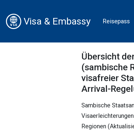
Visa & Embassy
Reisepass
Übersicht de
(sambische R
visafreier St
Arrival-Rege
Sambische Staatsang
Visaerleichterungen
Regionen (Aktualisi