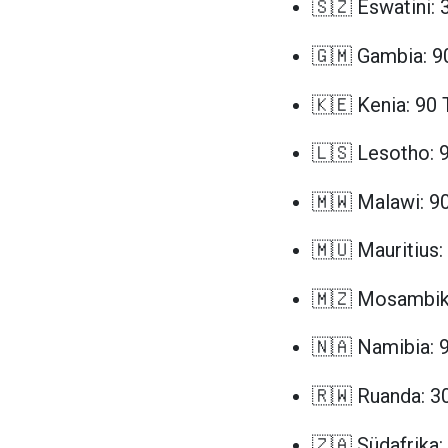
🇸🇿 Eswatini: 
🇬🇲 Gambia: 9
🇰🇪 Kenia: 90
🇱🇸 Lesotho: 
🇲🇼 Malawi: 9
🇲🇺 Mauritius:
🇲🇿 Mosambi
🇳🇦 Namibia: 
🇷🇼 Ruanda: 3
🇿🇦 Südafrika: