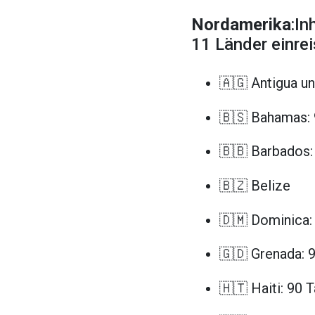
Nordamerika
:In
11 Länder einrei
🇦🇬 Antigua u
🇧🇸 Bahamas: 
🇧🇧 Barbados:
🇧🇿 Belize
🇩🇲 Dominica:
🇬🇩 Grenada: 
🇭🇹 Haiti: 90 