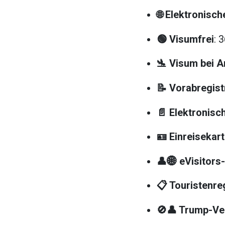
🌐 Elektronisc
🟢 Visumfrei
: 
🛬 Visum bei A
📝 Vorabregist
📄 Elektronis
🪪 Einreisekar
👤🌐 eVisitors
📋 Touristenre
🚫👤 Trump-Ve