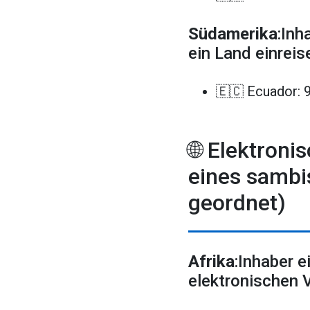
Südamerika
:Inh
ein Land einreis
🇪🇨 Ecuador: 
🌐 Elektroni
eines sambi
geordnet)
Afrika
:Inhaber 
elektronischen 