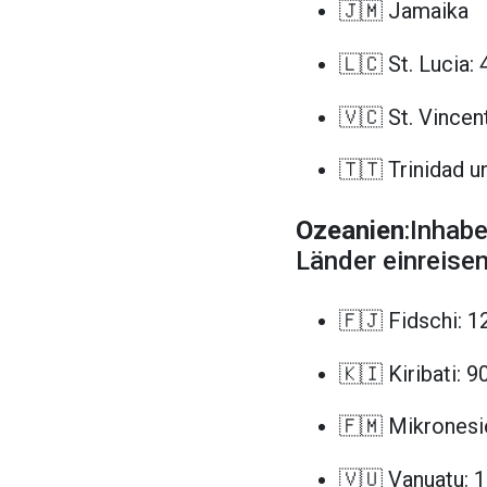
🇯🇲 Jamaika
🇱🇨 St. Lucia:
🇻🇨 St. Vincen
🇹🇹 Trinidad 
Ozeanien
:Inhab
Länder einreisen
🇫🇯 Fidschi: 1
🇰🇮 Kiribati: 9
🇫🇲 Mikronesi
🇻🇺 Vanuatu: 