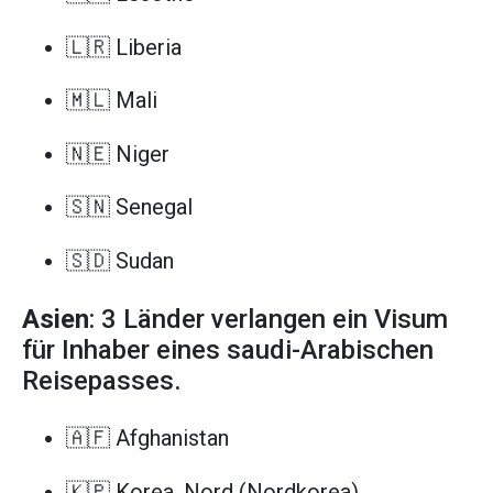
🇱🇷 Liberia
🇲🇱 Mali
🇳🇪 Niger
🇸🇳 Senegal
🇸🇩 Sudan
Asien
: 3 Länder verlangen ein Visum
für Inhaber eines saudi-Arabischen
Reisepasses.
🇦🇫 Afghanistan
🇰🇵 Korea, Nord (Nordkorea)