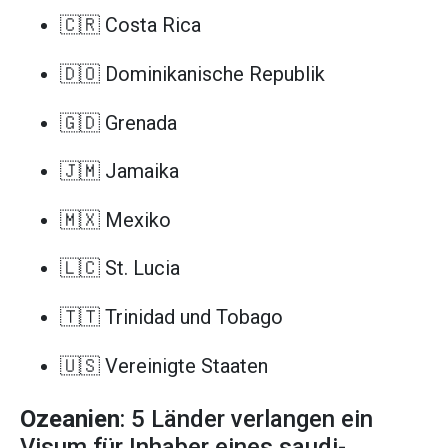
🇨🇷 Costa Rica
🇩🇴 Dominikanische Republik
🇬🇩 Grenada
🇯🇲 Jamaika
🇲🇽 Mexiko
🇱🇨 St. Lucia
🇹🇹 Trinidad und Tobago
🇺🇸 Vereinigte Staaten
Ozeanien
: 5 Länder verlangen ein
Visum für Inhaber eines saudi-