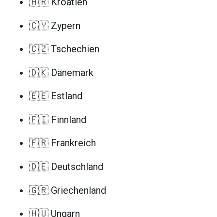
🇭🇷 Kroatien
🇨🇾 Zypern
🇨🇿 Tschechien
🇩🇰 Dänemark
🇪🇪 Estland
🇫🇮 Finnland
🇫🇷 Frankreich
🇩🇪 Deutschland
🇬🇷 Griechenland
🇭🇺 Ungarn