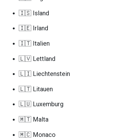
🇮🇸 Island
🇮🇪 Irland
🇮🇹 Italien
🇱🇻 Lettland
🇱🇮 Liechtenstein
🇱🇹 Litauen
🇱🇺 Luxemburg
🇲🇹 Malta
🇲🇨 Monaco