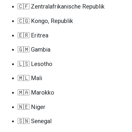
🇨🇫 Zentralafrikanische Republik
🇨🇬 Kongo, Republik
🇪🇷 Eritrea
🇬🇲 Gambia
🇱🇸 Lesotho
🇲🇱 Mali
🇲🇦 Marokko
🇳🇪 Niger
🇸🇳 Senegal