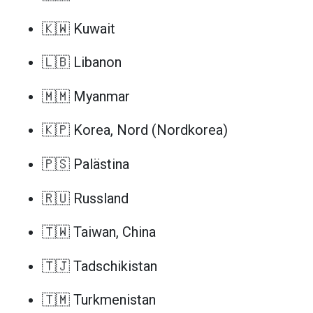
🇰🇼 Kuwait
🇱🇧 Libanon
🇲🇲 Myanmar
🇰🇵 Korea, Nord (Nordkorea)
🇵🇸 Palästina
🇷🇺 Russland
🇹🇼 Taiwan, China
🇹🇯 Tadschikistan
🇹🇲 Turkmenistan