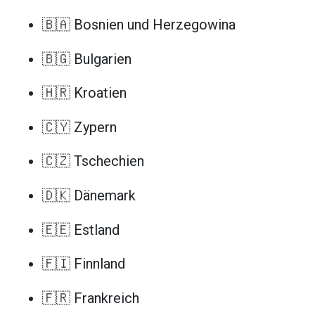
🇧🇦 Bosnien und Herzegowina
🇧🇬 Bulgarien
🇭🇷 Kroatien
🇨🇾 Zypern
🇨🇿 Tschechien
🇩🇰 Dänemark
🇪🇪 Estland
🇫🇮 Finnland
🇫🇷 Frankreich