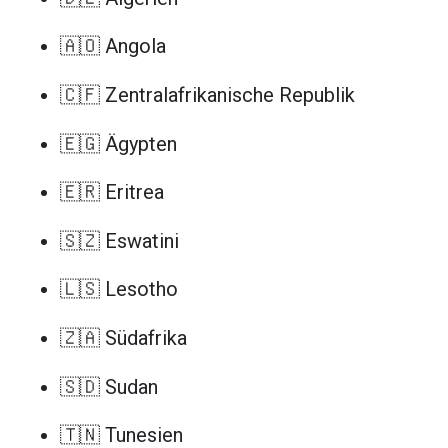
🇦🇴 Angola
🇨🇫 Zentralafrikanische Republik
🇪🇬 Ägypten
🇪🇷 Eritrea
🇸🇿 Eswatini
🇱🇸 Lesotho
🇿🇦 Südafrika
🇸🇩 Sudan
🇹🇳 Tunesien