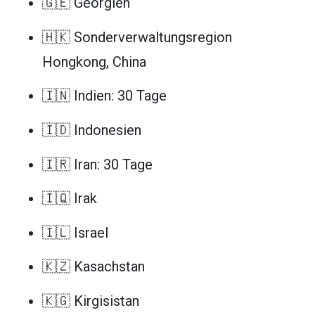
🇬🇪 Georgien
🇭🇰 Sonderverwaltungsregion
Hongkong, China
🇮🇳 Indien: 30 Tage
🇮🇩 Indonesien
🇮🇷 Iran: 30 Tage
🇮🇶 Irak
🇮🇱 Israel
🇰🇿 Kasachstan
🇰🇬 Kirgisistan