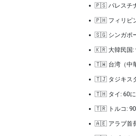
🇵🇸 パレスチ
🇵🇭 フィリピン
🇸🇬 シンガポ
🇰🇷 大韓民国:
🇹🇼 台湾（中
🇹🇯 タジキス
🇹🇭 タイ: 60
🇹🇷 トルコ: 
🇦🇪 アラブ首