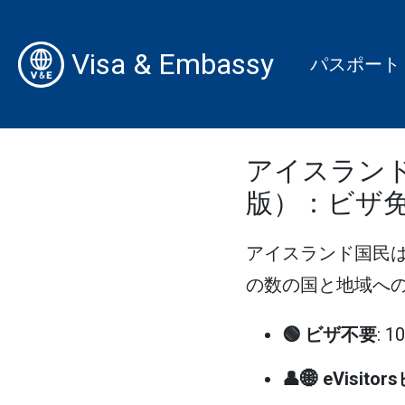
Visa & Embassy
パスポート
アイスランド
版）：ビザ
アイスランド国民
の数の国と地域への渡
🟢 ビザ不要
: 
👤🌐 eVisito