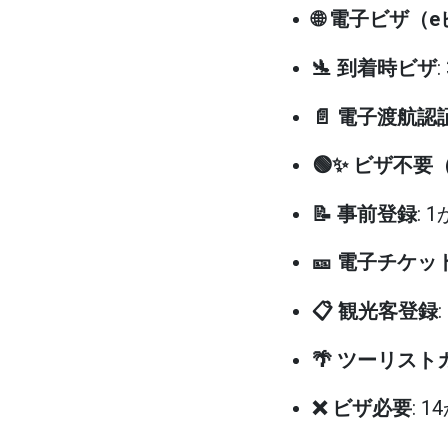
🌐 電子ビザ（
🛬 到着時ビザ
📄 電子渡航認
🟢✨ ビザ不要
📝 事前登録
: 
🎫 電子チケ
📋 観光客登録
🌴 ツーリスト
❌ ビザ必要
: 1