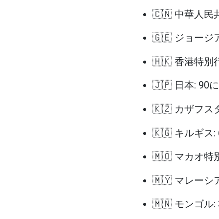
🇨🇳 中華人民
🇬🇪 ジョージア
🇭🇰 香港特別
🇯🇵 日本: 90
🇰🇿 カザフス
🇰🇬 キルギス:
🇲🇴 マカオ特
🇲🇾 マレーシア
🇲🇳 モンゴル: