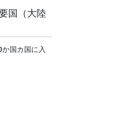
要国（大陸
0か国カ国に入