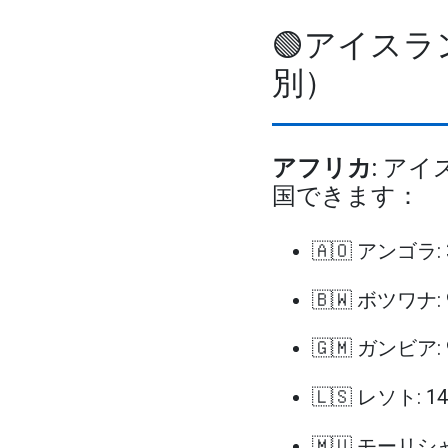
🟢アイス
別）
アフリカ
: ア
国できます：
🇦🇴 アンゴラ:
🇧🇼 ボツワナ:
🇬🇲 ガンビア:
🇱🇸 レソト: 
🇲🇺 モーリシ