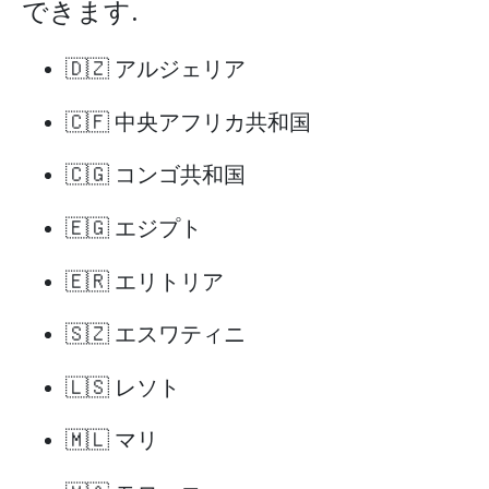
できます.
🇩🇿 アルジェリア
🇨🇫 中央アフリカ共和国
🇨🇬 コンゴ共和国
🇪🇬 エジプト
🇪🇷 エリトリア
🇸🇿 エスワティニ
🇱🇸 レソト
🇲🇱 マリ