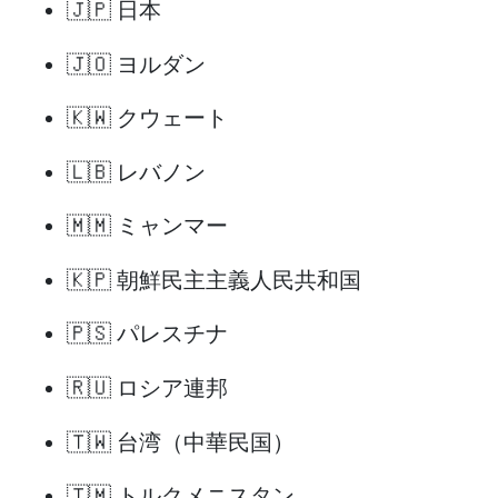
🇯🇵 日本
🇯🇴 ヨルダン
🇰🇼 クウェート
🇱🇧 レバノン
🇲🇲 ミャンマー
🇰🇵 朝鮮民主主義人民共和国
🇵🇸 パレスチナ
🇷🇺 ロシア連邦
🇹🇼 台湾（中華民国）
🇹🇲 トルクメニスタン