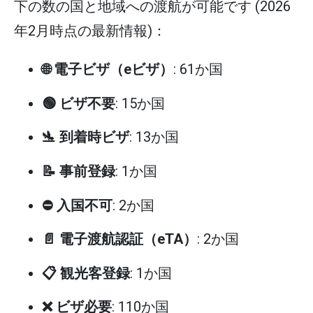
下の数の国と地域への渡航が可能です (2026
年2月時点の最新情報)：
🌐 電子ビザ（eビザ）
: 61か国
🟢 ビザ不要
: 15か国
🛬 到着時ビザ
: 13か国
📝 事前登録
: 1か国
⛔ 入国不可
: 2か国
📄 電子渡航認証（eTA）
: 2か国
📋 観光客登録
: 1か国
❌ ビザ必要
: 110か国