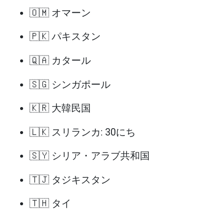
🇴🇲 オマーン
🇵🇰 パキスタン
🇶🇦 カタール
🇸🇬 シンガポール
🇰🇷 大韓民国
🇱🇰 スリランカ: 30にち
🇸🇾 シリア・アラブ共和国
🇹🇯 タジキスタン
🇹🇭 タイ