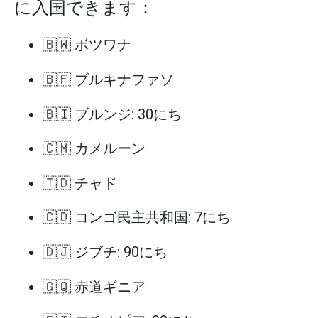
に入国できます：
🇧🇼 ボツワナ
🇧🇫 ブルキナファソ
🇧🇮 ブルンジ: 30にち
🇨🇲 カメルーン
🇹🇩 チャド
🇨🇩 コンゴ民主共和国: 7にち
🇩🇯 ジブチ: 90にち
🇬🇶 赤道ギニア