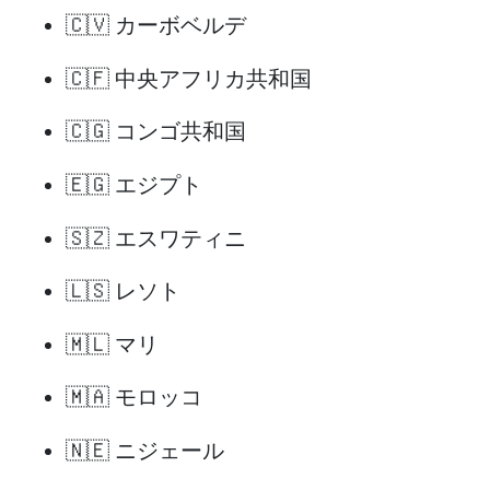
🇨🇻 カーボベルデ
🇨🇫 中央アフリカ共和国
🇨🇬 コンゴ共和国
🇪🇬 エジプト
🇸🇿 エスワティニ
🇱🇸 レソト
🇲🇱 マリ
🇲🇦 モロッコ
🇳🇪 ニジェール