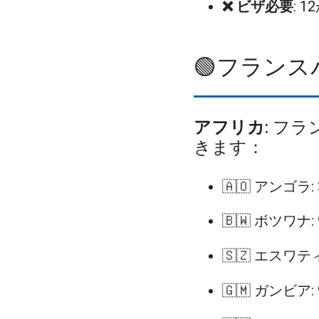
❌ ビザ必要
: 1
🟢フラン
アフリカ
: フ
きます：
🇦🇴 アンゴラ:
🇧🇼 ボツワナ:
🇸🇿 エスワテ
🇬🇲 ガンビア: