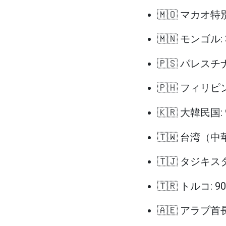
🇲🇴 マカオ特
🇲🇳 モンゴル:
🇵🇸 パレスチ
🇵🇭 フィリピン
🇰🇷 大韓民国:
🇹🇼 台湾（中
🇹🇯 タジキス
🇹🇷 トルコ: 
🇦🇪 アラブ首