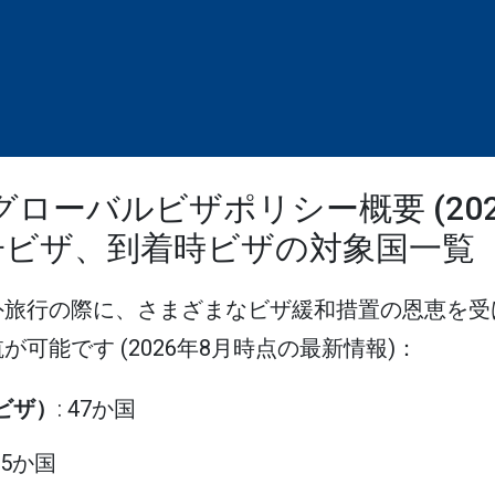
グローバルビザポリシー概要 (20
子ビザ、到着時ビザの対象国一覧
外旅行の際に、さまざまなビザ緩和措置の恩恵を受
可能です (2026年8月時点の最新情報)：
eビザ）
: 47か国
115か国