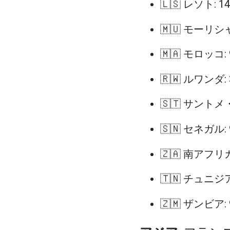
🇱🇸 レソト: 
🇲🇺 モーリシ
🇲🇦 モロッコ:
🇷🇼 ルワンダ:
🇸🇹 サントメ
🇸🇳 セネガル:
🇿🇦 南アフリカ
🇹🇳 チュニジア
🇿🇲 ザンビア: