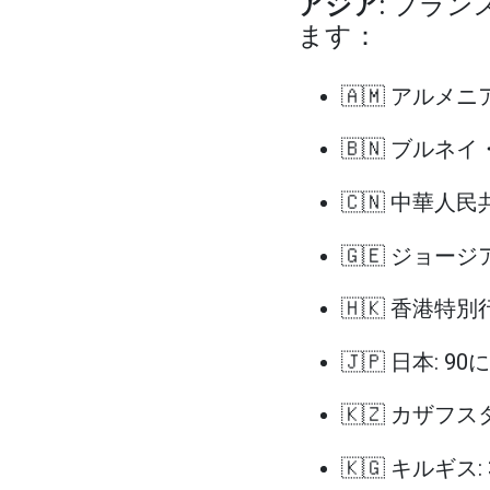
アジア
: フラ
ます：
🇦🇲 アルメニア
🇧🇳 ブルネ
🇨🇳 中華人民
🇬🇪 ジョージア
🇭🇰 香港特別
🇯🇵 日本: 90
🇰🇿 カザフス
🇰🇬 キルギス: