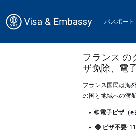
Visa & Embassy
パスポート
フランス の
ザ免除、電
フランス国民は海
の国と地域への渡航が
🌐 電子ビザ（
🟢 ビザ不要
: 