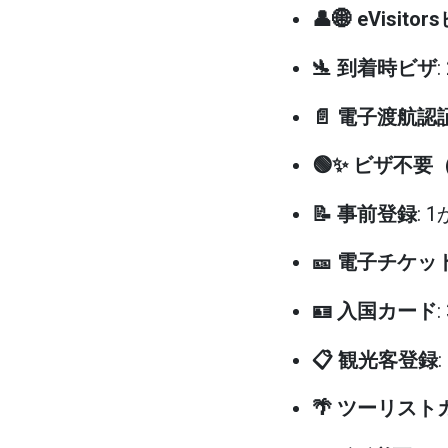
👤🌐 eVisito
🛬 到着時ビザ
📄 電子渡航認
🟢✨ ビザ不要
📝 事前登録
: 
🎫 電子チケ
🪪 入国カード
📋 観光客登録
🌴 ツーリスト