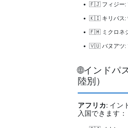
🇫🇯 フィジー:
🇰🇮 キリバス:
🇫🇲 ミクロネ
🇻🇺 バヌアツ:
🌐インド
陸別）
アフリカ
: イ
入国できます：