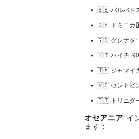
🇧🇧 バルバドス
🇩🇲 ドミニカ国
🇬🇩 グレナダ:
🇭🇹 ハイチ: 
🇯🇲 ジャマイ
🇻🇨 セント
🇹🇹 トリニダ
オセアニア
: 
ます：