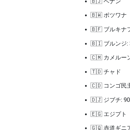
🇧🇯 ベナン
🇧🇼 ボツワナ
🇧🇫 ブルキ
🇧🇮 ブルンジ:
🇨🇲 カメルー
🇹🇩 チャド
🇨🇩 コンゴ民
🇩🇯 ジブチ: 
🇪🇬 エジプト
🇬🇶 赤道ギニ