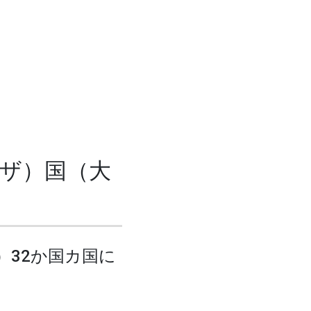
ビザ）国（大
）32か国カ国に