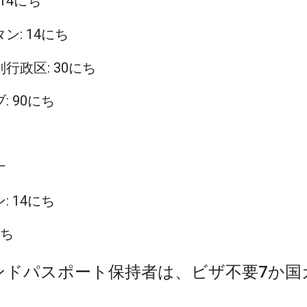
 14にち
タン: 14にち
別行政区: 30にち
: 90にち
ナ
: 14にち
にち
インドパスポート保持者は、ビザ不要7か