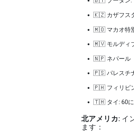
🇧🇹 ブータン:
🇰🇿 カザフス
🇲🇴 マカオ特
🇲🇻 モルディブ
🇳🇵 ネパール
🇵🇸 パレスチ
🇵🇭 フィリピン
🇹🇭 タイ: 60
北アメリカ
: 
ます：