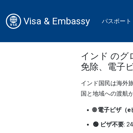
Visa & Embassy
パスポート
インド のグ
免除、電子
インド国民は海外
国と地域への渡航が可
🌐 電子ビザ（
🟢 ビザ不要
: 