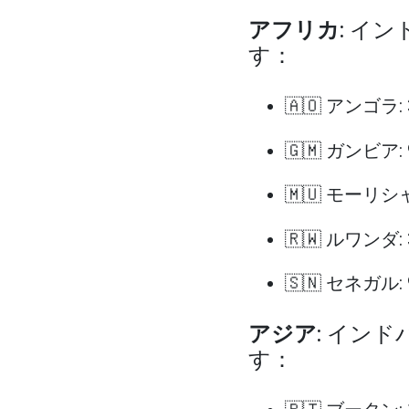
アフリカ
: イ
す：
🇦🇴 アンゴラ:
🇬🇲 ガンビア:
🇲🇺 モーリシ
🇷🇼 ルワンダ:
🇸🇳 セネガル:
アジア
: イン
す：