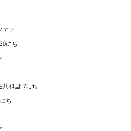
ナファソ
 30にち
ン
主共和国: 7にち
90にち
ア