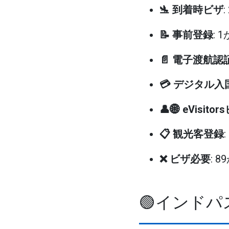
🛬 到着時ビザ
📝 事前登録
: 
📄 電子渡航認
💳 デジタル
👤🌐 eVisito
📋 観光客登録
❌ ビザ必要
: 8
🟢インド