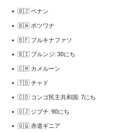
🇧🇯 ベナン
🇧🇼 ボツワナ
🇧🇫 ブルキナファソ
🇧🇮 ブルンジ: 30にち
🇨🇲 カメルーン
🇹🇩 チャド
🇨🇩 コンゴ民主共和国: 7にち
🇩🇯 ジブチ: 90にち
🇬🇶 赤道ギニア