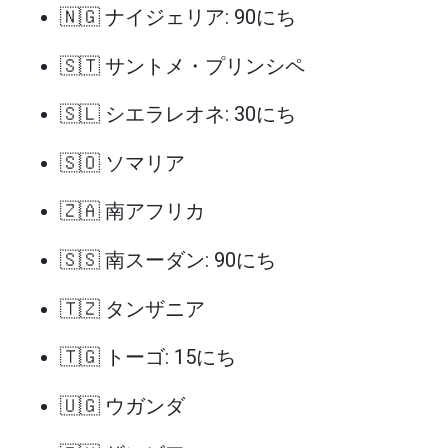
🇳🇬 ナイジェリア: 90にち
🇸🇹 サントメ・プリンシペ
🇸🇱 シエラレオネ: 30にち
🇸🇴 ソマリア
🇿🇦 南アフリカ
🇸🇸 南スーダン: 90にち
🇹🇿 タンザニア
🇹🇬 トーゴ: 15にち
🇺🇬 ウガンダ