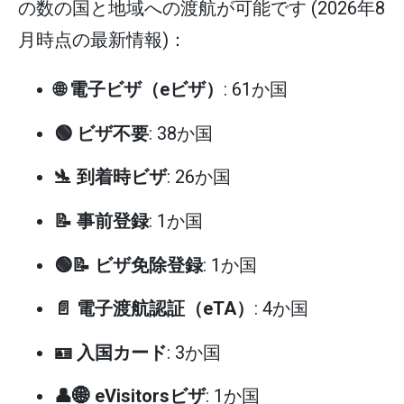
の数の国と地域への渡航が可能です (2026年8
月時点の最新情報)：
🌐 電子ビザ（eビザ）
: 61か国
🟢 ビザ不要
: 38か国
🛬 到着時ビザ
: 26か国
📝 事前登録
: 1か国
🟢📝 ビザ免除登録
: 1か国
📄 電子渡航認証（eTA）
: 4か国
🪪 入国カード
: 3か国
👤🌐 eVisitorsビザ
: 1か国