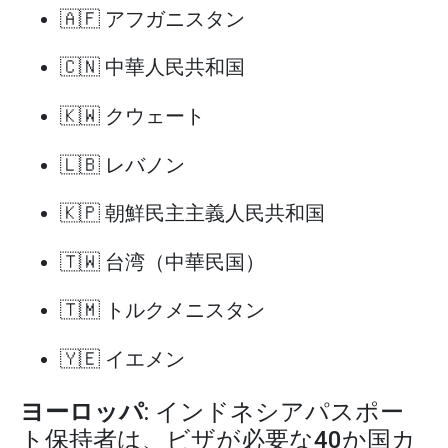
🇦🇫 アフガニスタン
🇨🇳 中華人民共和国
🇰🇼 クウェート
🇱🇧 レバノン
🇰🇵 朝鮮民主主義人民共和国
🇹🇼 台湾（中華民国）
🇹🇲 トルクメニスタン
🇾🇪 イエメン
ヨーロッパ
: インドネシアパスポー
ト保持者は、ビザが必要な40か国カ