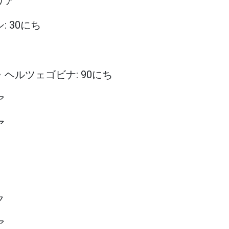
リア
: 30にち
ア・ヘルツェゴビナ: 90にち
ア
ア
ク
ア