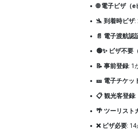
🌐 電子ビザ（
🛬 到着時ビザ
📄 電子渡航認
🟢✨ ビザ不要
📝 事前登録
: 
🎫 電子チケ
📋 観光客登録
🌴 ツーリスト
❌ ビザ必要
: 1