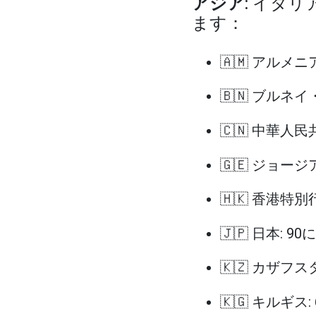
アジア
: イタ
ます：
🇦🇲 アルメニア
🇧🇳 ブルネ
🇨🇳 中華人民
🇬🇪 ジョージア
🇭🇰 香港特別
🇯🇵 日本: 90
🇰🇿 カザフス
🇰🇬 キルギス: