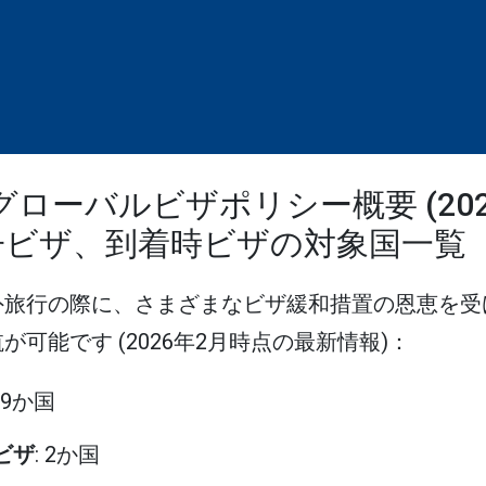
グローバルビザポリシー概要 (20
子ビザ、到着時ビザの対象国一覧
外旅行の際に、さまざまなビザ緩和措置の恩恵を受
可能です (2026年2月時点の最新情報)：
119か国
rsビザ
: 2か国