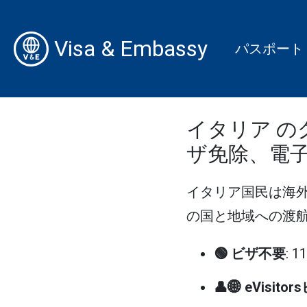
Visa & Embassy
パスポート
イタリア の
ザ免除、電
イタリア国民は海
の国と地域への渡航が
🟢 ビザ不要
: 
👤🌐 eVisito