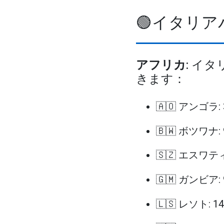
🟢イタリ
アフリカ
: イ
きます：
🇦🇴 アンゴラ:
🇧🇼 ボツワナ:
🇸🇿 エスワテ
🇬🇲 ガンビア:
🇱🇸 レソト: 