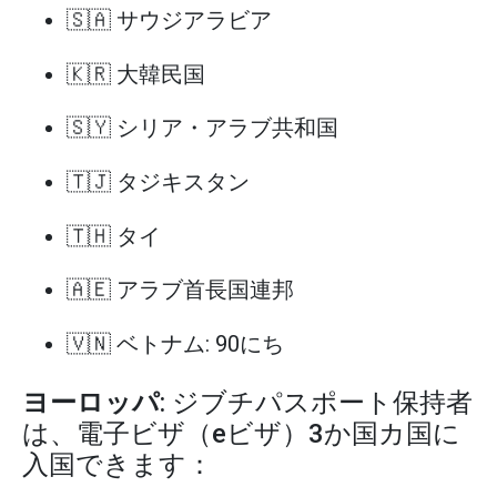
🇸🇦 サウジアラビア
🇰🇷 大韓民国
🇸🇾 シリア・アラブ共和国
🇹🇯 タジキスタン
🇹🇭 タイ
🇦🇪 アラブ首長国連邦
🇻🇳 ベトナム: 90にち
ヨーロッパ
: ジブチパスポート保持者
は、電子ビザ（eビザ）3か国カ国に
入国できます：