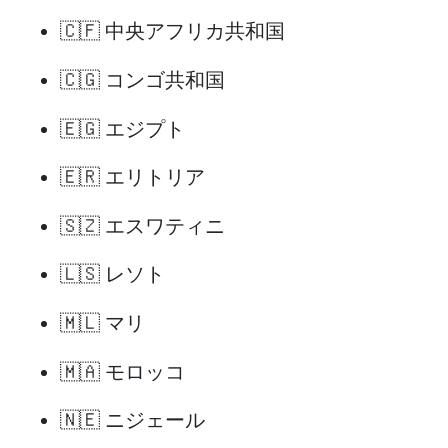
🇨🇫 中央アフリカ共和国
🇨🇬 コンゴ共和国
🇪🇬 エジプト
🇪🇷 エリトリア
🇸🇿 エスワティニ
🇱🇸 レソト
🇲🇱 マリ
🇲🇦 モロッコ
🇳🇪 ニジェール