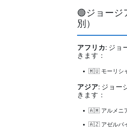
🟢ジョー
別）
アフリカ
: ジ
きます：
🇲🇺 モーリシ
アジア
: ジョ
きます：
🇦🇲 アルメニア
🇦🇿 アゼルバ