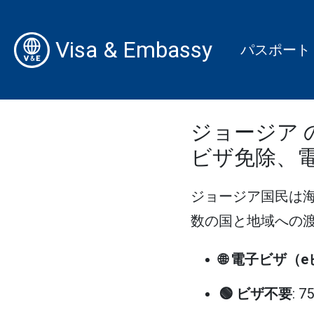
Visa & Embassy
パスポート
ジョージア 
ビザ免除、
ジョージア国民は
数の国と地域への渡航
🌐 電子ビザ（
🟢 ビザ不要
: 