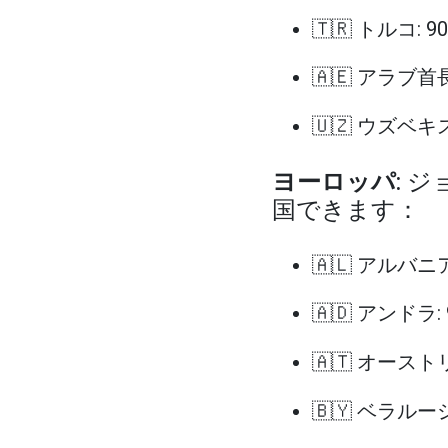
🇹🇷 トルコ: 
🇦🇪 アラブ首
🇺🇿 ウズベ
ヨーロッパ
: 
国できます：
🇦🇱 アルバニア
🇦🇩 アンドラ:
🇦🇹 オースト
🇧🇾 ベラルー