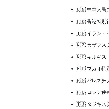
🇨🇳 中華人民
🇭🇰 香港特別
🇮🇷 イラン
🇰🇿 カザフス
🇰🇬 キルギス:
🇲🇴 マカオ特
🇵🇸 パレスチ
🇷🇺 ロシア連邦
🇹🇯 タジキス