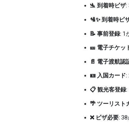
🛬 到着時ビザ
🛂✨ 到着時ビ
📝 事前登録
: 
🎫 電子チケ
📄 電子渡航認
🪪 入国カード
📋 観光客登録
🌴 ツーリスト
❌ ビザ必要
: 3