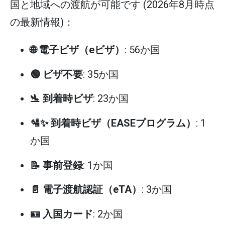
国と地域への渡航が可能です (2026年8月時点
の最新情報)：
🌐 電子ビザ（eビザ）
: 56か国
🟢 ビザ不要
: 35か国
🛬 到着時ビザ
: 23か国
🛂✨ 到着時ビザ（EASEプログラム）
: 1
か国
📝 事前登録
: 1か国
📄 電子渡航認証（eTA）
: 3か国
🪪 入国カード
: 2か国