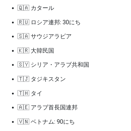
🇶🇦 カタール
🇷🇺 ロシア連邦: 30にち
🇸🇦 サウジアラビア
🇰🇷 大韓民国
🇸🇾 シリア・アラブ共和国
🇹🇯 タジキスタン
🇹🇭 タイ
🇦🇪 アラブ首長国連邦
🇻🇳 ベトナム: 90にち