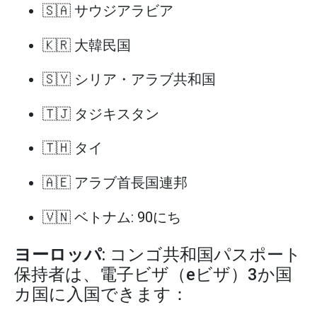
🇸🇦 サウジアラビア
🇰🇷 大韓民国
🇸🇾 シリア・アラブ共和国
🇹🇯 タジキスタン
🇹🇭 タイ
🇦🇪 アラブ首長国連邦
🇻🇳 ベトナム: 90にち
ヨーロッパ
: コンゴ共和国パスポート
保持者は、電子ビザ（eビザ）3か国
カ国に入国できます：