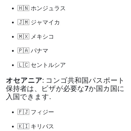
🇭🇳 ホンジュラス
🇯🇲 ジャマイカ
🇲🇽 メキシコ
🇵🇦 パナマ
🇱🇨 セントルシア
オセアニア
: コンゴ共和国パスポート
保持者は、ビザが必要な7か国カ国に
入国できます.
🇫🇯 フィジー
🇰🇮 キリバス