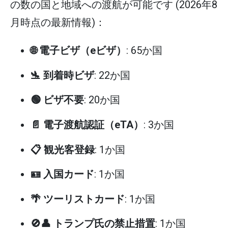
の数の国と地域への渡航が可能です (2026年8
月時点の最新情報)：
🌐 電子ビザ（eビザ）
: 65か国
🛬 到着時ビザ
: 22か国
🟢 ビザ不要
: 20か国
📄 電子渡航認証（eTA）
: 3か国
📋 観光客登録
: 1か国
🪪 入国カード
: 1か国
🌴 ツーリストカード
: 1か国
🚫👤 トランプ氏の禁止措置
: 1か国