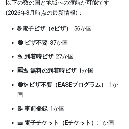
以下の数の国と地域への渡航が可能です
(2026年8月時点の最新情報)：
🌐 電子ビザ（eビザ）
: 56か国
🟢 ビザ不要
: 87か国
🛬 到着時ビザ
: 27か国
🆓🛬 無料の到着時ビザ
: 1か国
🟢✨ ビザ不要（EASEプログラム）
: 1か
国
📝 事前登録
: 1か国
🎫 電子チケット（Eチケット）
: 1か国