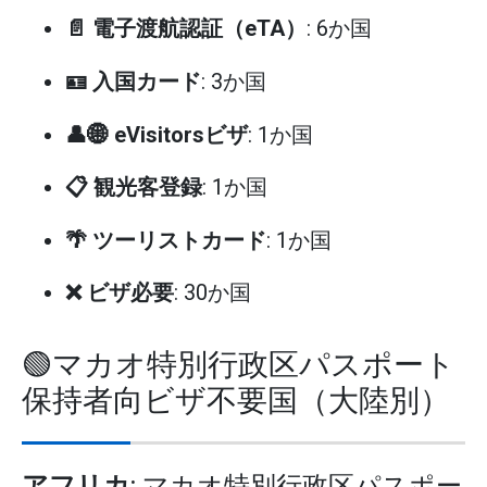
📄 電子渡航認証（eTA）
: 6か国
🪪 入国カード
: 3か国
👤🌐 eVisitorsビザ
: 1か国
📋 観光客登録
: 1か国
🌴 ツーリストカード
: 1か国
❌ ビザ必要
: 30か国
🟢マカオ特別行政区パスポート
保持者向ビザ不要国（大陸別）
アフリカ
: マカオ特別行政区パスポー