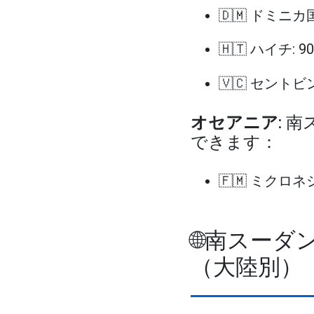
🇩🇲 ドミニカ国
🇭🇹 ハイチ: 
🇻🇨 セント
オセアニア
: 
できます：
🇫🇲 ミクロネ
🌐南スー
（大陸別）