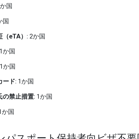
15か国
1か国
証（eTA）
: 2か国
: 1か国
: 1か国
カード
: 1か国
プ氏の禁止措置
: 1か国
01か国
ダンパスポート保持者向ビザ不要