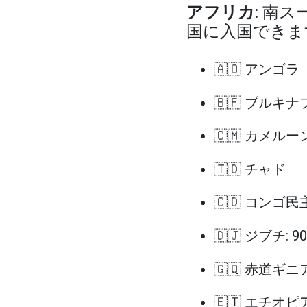
アフリカ
: 南
国に入国できま
🇦🇴 アンゴラ
🇧🇫 ブルキ
🇨🇲 カメルー
🇹🇩 チャド
🇨🇩 コンゴ民
🇩🇯 ジブチ: 
🇬🇶 赤道ギニ
🇪🇹 エチオピア