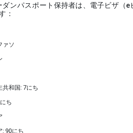
スーダンパスポート保持者は、電子ビザ（e
す：
ナファソ
ン
主共和国: 7にち
90にち
ア
: 90にち