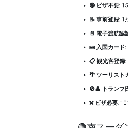
🟢 ビザ不要
: 
📝 事前登録
: 
📄 電子渡航認
🪪 入国カード
📋 観光客登録
🌴 ツーリスト
🚫👤 トラン
❌ ビザ必要
: 1
🟢南スー