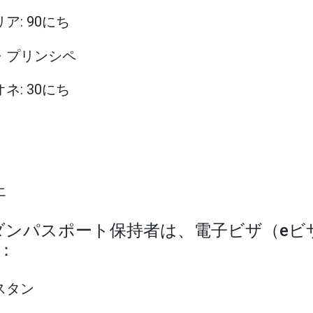
リア: 90にち
メ・プリンシペ
オネ: 30にち
エ
ーダンパスポート保持者は、電子ビザ（eビ
：
ニスタン