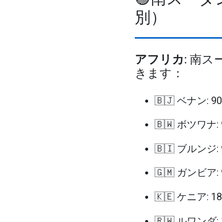
別）
アフリカ
: 南
きます：
🇧🇯 ベナン: 
🇧🇼 ボツワナ:
🇧🇮 ブルンジ:
🇬🇲 ガンビア:
🇰🇪 ケニア: 
🇷🇼 ルワンダ: