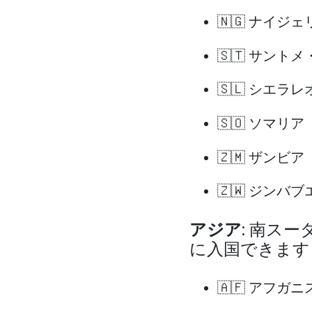
🇳🇬 ナイジェ
🇸🇹 サント
🇸🇱 シエラレ
🇸🇴 ソマリア
🇿🇲 ザンビア
🇿🇼 ジンバブ
アジア
: 南ス
に入国できます
🇦🇫 アフガ