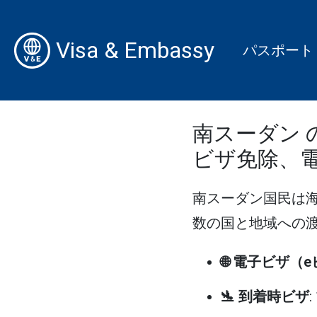
Visa & Embassy
パスポート
南スーダン 
ビザ免除、
南スーダン国民は
数の国と地域への渡航
🌐 電子ビザ（
🛬 到着時ビザ