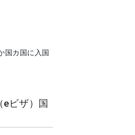
1か国カ国に入国
（eビザ）国