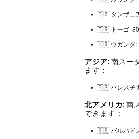
🇹🇿 タンザニア
🇹🇬 トーゴ: 
🇺🇬 ウガンダ:
アジア
: 南ス
ます：
🇵🇸 パレスチ
北アメリカ
: 
できます：
🇧🇧 バルバドス