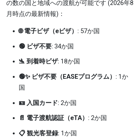
の数の国と地域への渡航が可能です (2026年8
月時点の最新情報)：
🌐 電子ビザ（eビザ）
: 57か国
🟢 ビザ不要
: 34か国
🛬 到着時ビザ
: 18か国
🟢✨ ビザ不要（EASEプログラム）
: 1か
国
🪪 入国カード
: 2か国
📄 電子渡航認証（eTA）
: 2か国
📋 観光客登録
: 1か国