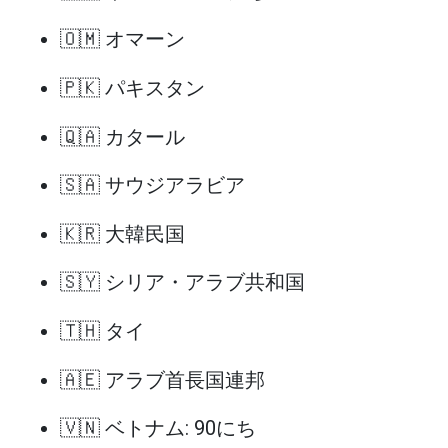
🇴🇲 オマーン
🇵🇰 パキスタン
🇶🇦 カタール
🇸🇦 サウジアラビア
🇰🇷 大韓民国
🇸🇾 シリア・アラブ共和国
🇹🇭 タイ
🇦🇪 アラブ首長国連邦
🇻🇳 ベトナム: 90にち