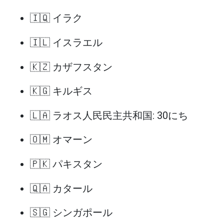
🇮🇶 イラク
🇮🇱 イスラエル
🇰🇿 カザフスタン
🇰🇬 キルギス
🇱🇦 ラオス人民民主共和国: 30にち
🇴🇲 オマーン
🇵🇰 パキスタン
🇶🇦 カタール
🇸🇬 シンガポール