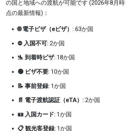
の国と地域への渡航が可能です (2026年8月時
点の最新情報)：
🌐 電子ビザ（eビザ）
: 63か国
⛔ 入国不可
: 2か国
🛬 到着時ビザ
: 18か国
🟢 ビザ不要
: 10か国
📝 事前登録
: 1か国
📄 電子渡航認証（eTA）
: 2か国
🪪 入国カード
: 1か国
📋 観光客登録
: 1か国