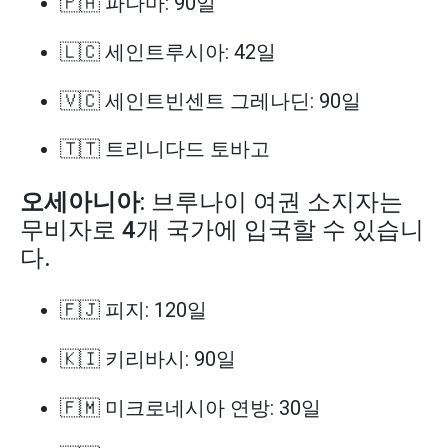
🇵🇦 파나마: 90일
🇱🇨 세인트루시아: 42일
🇻🇨 세인트빈센트 그레나딘: 90일
🇹🇹 트리니다드 토바고
오세아니아
: 브루나이 여권 소지자는
무비자로 4개 국가에 입국할 수 있습니
다.
🇫🇯 피지: 120일
🇰🇮 키리바시: 90일
🇫🇲 미크로네시아 연방: 30일