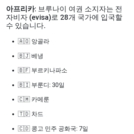
아프리카
: 브루나이 여권 소지자는 전
자비자 (evisa)로 28개 국가에 입국할
수 있습니다.
🇦🇴 앙골라
🇧🇯 베냉
🇧🇫 부르키나파소
🇧🇮 부룬디: 30일
🇨🇲 카메룬
🇹🇩 차드
🇨🇩 콩고 민주 공화국: 7일