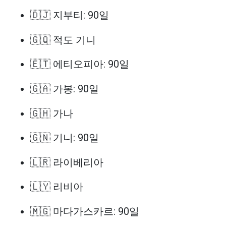
🇩🇯 지부티: 90일
🇬🇶 적도 기니
🇪🇹 에티오피아: 90일
🇬🇦 가봉: 90일
🇬🇭 가나
🇬🇳 기니: 90일
🇱🇷 라이베리아
🇱🇾 리비아
🇲🇬 마다가스카르: 90일