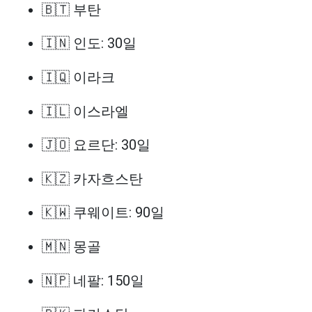
🇧🇹 부탄
🇮🇳 인도: 30일
🇮🇶 이라크
🇮🇱 이스라엘
🇯🇴 요르단: 30일
🇰🇿 카자흐스탄
🇰🇼 쿠웨이트: 90일
🇲🇳 몽골
🇳🇵 네팔: 150일