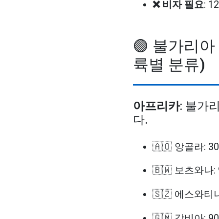
❌ 비자 필요
: 
🟢 불가리아
륙별 분류)
아프리카
: 불가
다.
🇦🇴 앙골라: 3
🇧🇼 보츠와나:
🇸🇿 에스와티니
🇬🇲 감비아: 9