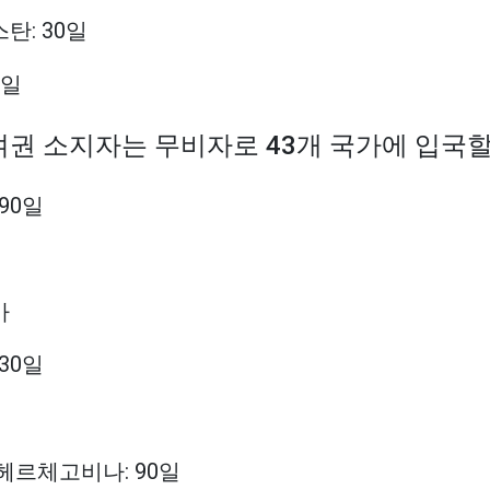
탄: 30일
5일
 여권 소지자는 무비자로 43개 국가에 입국할
 90일
아
 30일
 헤르체고비나: 90일