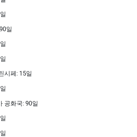
4일
 90일
0일
0일
린시페: 15일
0일
카 공화국: 90일
0일
0일