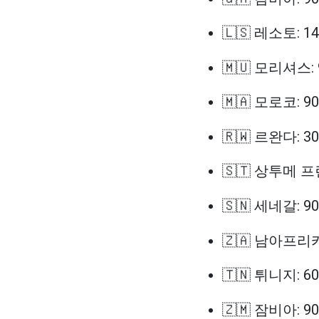
🇱🇸 레소토: 1
🇲🇺 모리셔스:
🇲🇦 모로코: 9
🇷🇼 르완다: 3
🇸🇹 상투메 프
🇸🇳 세네갈: 9
🇿🇦 남아프리
🇹🇳 튀니지: 6
🇿🇲 잠비아: 9