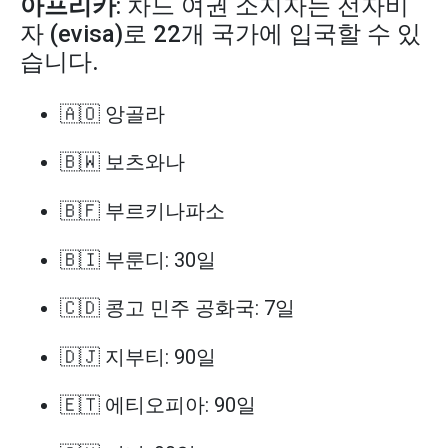
아프리카
: 차드 여권 소지자는 전자비
자 (evisa)로 22개 국가에 입국할 수 있
습니다.
🇦🇴 앙골라
🇧🇼 보츠와나
🇧🇫 부르키나파소
🇧🇮 부룬디: 30일
🇨🇩 콩고 민주 공화국: 7일
🇩🇯 지부티: 90일
🇪🇹 에티오피아: 90일