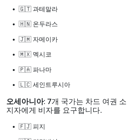
🇬🇹 과테말라
🇭🇳 온두라스
🇯🇲 자메이카
🇲🇽 멕시코
🇵🇦 파나마
🇱🇨 세인트루시아
오세아니아
: 7개 국가는 차드 여권 소
지자에게 비자를 요구합니다.
🇫🇯 피지