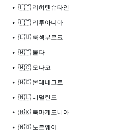
🇱🇮 리히텐슈타인
🇱🇹 리투아니아
🇱🇺 룩셈부르크
🇲🇹 몰타
🇲🇨 모나코
🇲🇪 몬테네그로
🇳🇱 네덜란드
🇲🇰 북마케도니아
🇳🇴 노르웨이