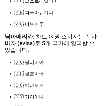
🇦🇺 오스트레일리아
🇵🇬 파푸아뉴기니
🇻🇺 바누아투
남아메리카
: 차드 여권 소지자는 전자
비자 (evisa)로 5개 국가에 입국할 수
있습니다.
🇧🇴 볼리비아
🇨🇴 콜롬비아
🇪🇨 에콰도르
🇬🇾 가이아나