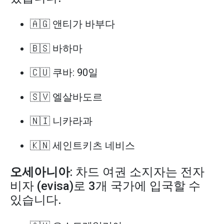
🇦🇬 앤티가 바부다
🇧🇸 바하마
🇨🇺 쿠바: 90일
🇸🇻 엘살바도르
🇳🇮 니카라과
🇰🇳 세인트키츠 네비스
오세아니아
: 차드 여권 소지자는 전자
비자 (evisa)로 3개 국가에 입국할 수
있습니다.