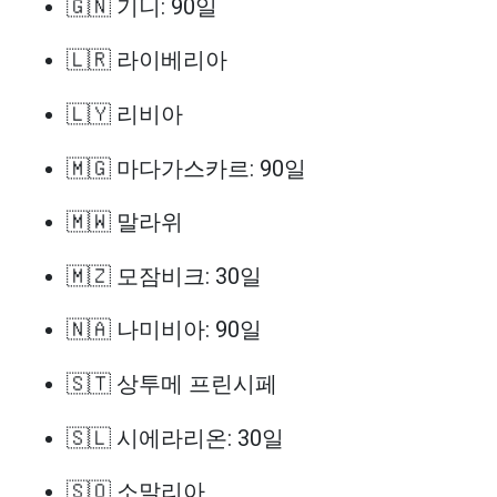
🇬🇳 기니: 90일
🇱🇷 라이베리아
🇱🇾 리비아
🇲🇬 마다가스카르: 90일
🇲🇼 말라위
🇲🇿 모잠비크: 30일
🇳🇦 나미비아: 90일
🇸🇹 상투메 프린시페
🇸🇱 시에라리온: 30일
🇸🇴 소말리아