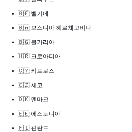
🇧🇪 벨기에
🇧🇦 보스니아 헤르체고비나
🇧🇬 불가리아
🇭🇷 크로아티아
🇨🇾 키프로스
🇨🇿 체코
🇩🇰 덴마크
🇪🇪 에스토니아
🇫🇮 핀란드