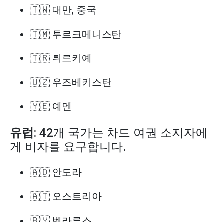
🇹🇼 대만, 중국
🇹🇲 투르크메니스탄
🇹🇷 튀르키예
🇺🇿 우즈베키스탄
🇾🇪 예멘
유럽
: 42개 국가는 차드 여권 소지자에
게 비자를 요구합니다.
🇦🇩 안도라
🇦🇹 오스트리아
🇧🇾 벨라루스