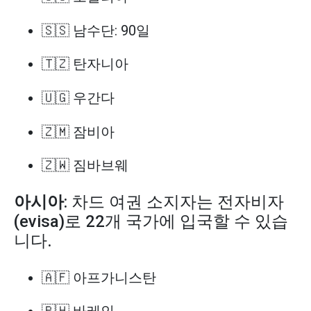
🇸🇸 남수단: 90일
🇹🇿 탄자니아
🇺🇬 우간다
🇿🇲 잠비아
🇿🇼 짐바브웨
아시아
: 차드 여권 소지자는 전자비자
(evisa)로 22개 국가에 입국할 수 있습
니다.
🇦🇫 아프가니스탄