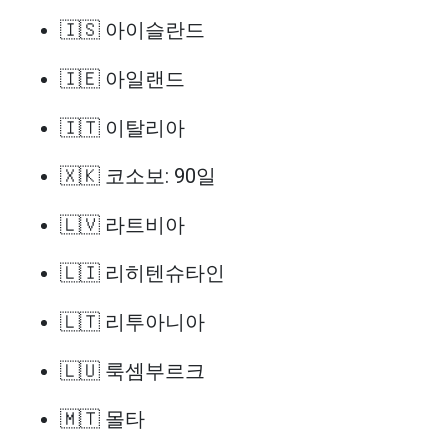
🇮🇸 아이슬란드
🇮🇪 아일랜드
🇮🇹 이탈리아
🇽🇰 코소보: 90일
🇱🇻 라트비아
🇱🇮 리히텐슈타인
🇱🇹 리투아니아
🇱🇺 룩셈부르크
🇲🇹 몰타