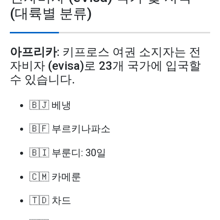
(대륙별 분류)
아프리카
: 키프로스 여권 소지자는 전
자비자 (evisa)로 23개 국가에 입국할
수 있습니다.
🇧🇯 베냉
🇧🇫 부르키나파소
🇧🇮 부룬디: 30일
🇨🇲 카메룬
🇹🇩 차드