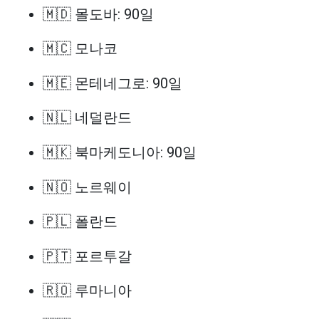
🇲🇩 몰도바: 90일
🇲🇨 모나코
🇲🇪 몬테네그로: 90일
🇳🇱 네덜란드
🇲🇰 북마케도니아: 90일
🇳🇴 노르웨이
🇵🇱 폴란드
🇵🇹 포르투갈
🇷🇴 루마니아