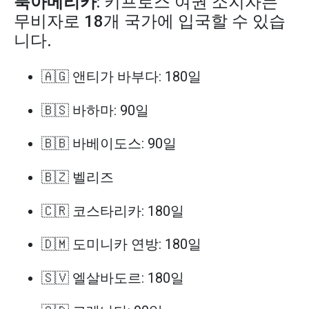
북아메리카
: 키프로스 여권 소지자는
무비자로 18개 국가에 입국할 수 있습
니다.
🇦🇬 앤티가 바부다: 180일
🇧🇸 바하마: 90일
🇧🇧 바베이도스: 90일
🇧🇿 벨리즈
🇨🇷 코스타리카: 180일
🇩🇲 도미니카 연방: 180일
🇸🇻 엘살바도르: 180일