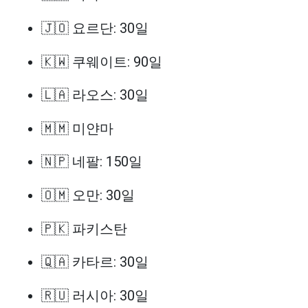
🇯🇴 요르단: 30일
🇰🇼 쿠웨이트: 90일
🇱🇦 라오스: 30일
🇲🇲 미얀마
🇳🇵 네팔: 150일
🇴🇲 오만: 30일
🇵🇰 파키스탄
🇶🇦 카타르: 30일
🇷🇺 러시아: 30일