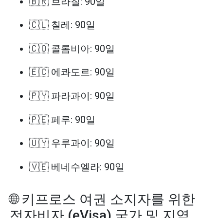
🇧🇷 브라질: 90일
🇨🇱 칠레: 90일
🇨🇴 콜롬비아: 90일
🇪🇨 에콰도르: 90일
🇵🇾 파라과이: 90일
🇵🇪 페루: 90일
🇺🇾 우루과이: 90일
🇻🇪 베네수엘라: 90일
🌐 키프로스 여권 소지자를 위한
전자비자 (eVisa) 국가 및 지역