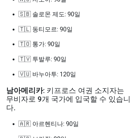
🇸🇧 솔로몬 제도: 90일
🇹🇱 동티모르: 90일
🇹🇴 통가: 90일
🇹🇻 투발루: 90일
🇻🇺 바누아투: 120일
남아메리카
: 키프로스 여권 소지자는
무비자로 9개 국가에 입국할 수 있습니
다.
🇦🇷 아르헨티나: 90일