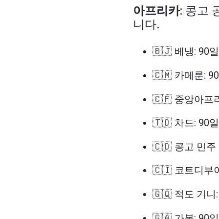
아프리카
: 콩고
니다.
🇧🇯 베냉: 90일
🇨🇲 카메룬: 9
🇨🇫 중앙아프
🇹🇩 차드: 90일
🇨🇩 콩고 민주
🇨🇮 코트디부아
🇬🇶 적도 기니:
🇬🇦 가봉: 90일