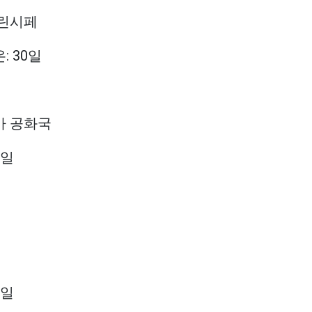
프린시페
: 30일
카 공화국
0일
0일