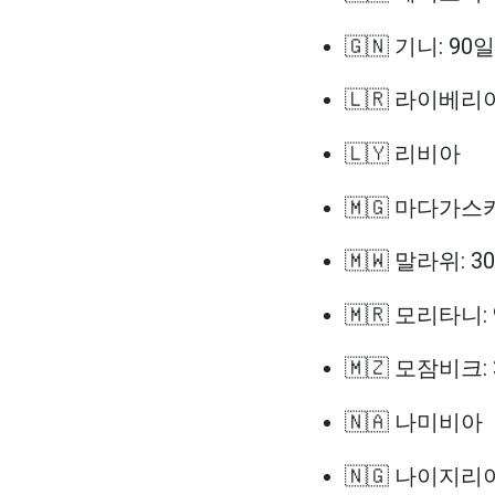
🇬🇳 기니: 90일
🇱🇷 라이베리
🇱🇾 리비아
🇲🇬 마다가스카
🇲🇼 말라위: 3
🇲🇷 모리타니:
🇲🇿 모잠비크:
🇳🇦 나미비아
🇳🇬 나이지리아