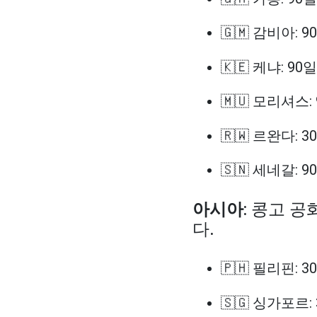
🇬🇲 감비아: 9
🇰🇪 케냐: 90일
🇲🇺 모리셔스:
🇷🇼 르완다: 3
🇸🇳 세네갈: 9
아시아
: 콩고 
다.
🇵🇭 필리핀: 3
🇸🇬 싱가포르: