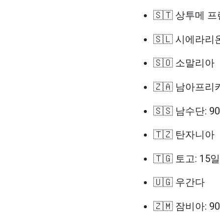
🇸🇹 상투메 
🇸🇱 시에라리온
🇸🇴 소말리아
🇿🇦 남아프리
🇸🇸 남수단: 9
🇹🇿 탄자니아
🇹🇬 토고: 15일
🇺🇬 우간다
🇿🇲 잠비아: 9