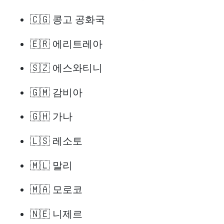
🇨🇬 콩고 공화국
🇪🇷 에리트레아
🇸🇿 에스와티니
🇬🇲 감비아
🇬🇭 가나
🇱🇸 레소토
🇲🇱 말리
🇲🇦 모로코
🇳🇪 니제르