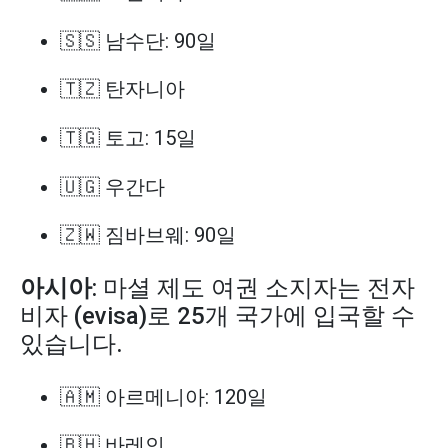
🇸🇸 남수단: 90일
🇹🇿 탄자니아
🇹🇬 토고: 15일
🇺🇬 우간다
🇿🇼 짐바브웨: 90일
아시아
: 마셜 제도 여권 소지자는 전자
비자 (evisa)로 25개 국가에 입국할 수
있습니다.
🇦🇲 아르메니아: 120일
🇧🇭 바레인