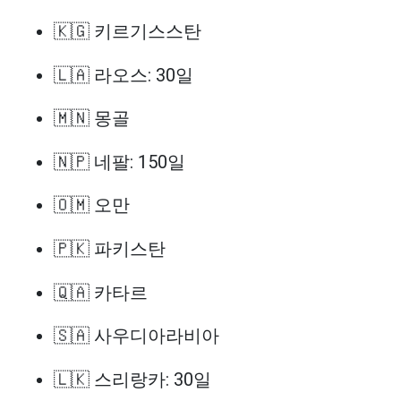
🇰🇬 키르기스스탄
🇱🇦 라오스: 30일
🇲🇳 몽골
🇳🇵 네팔: 150일
🇴🇲 오만
🇵🇰 파키스탄
🇶🇦 카타르
🇸🇦 사우디아라비아
🇱🇰 스리랑카: 30일