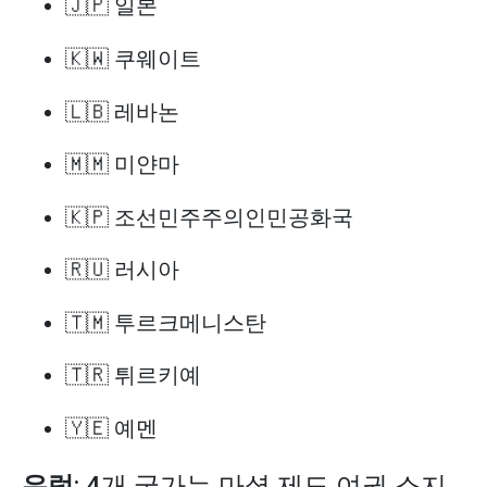
🇯🇵 일본
🇰🇼 쿠웨이트
🇱🇧 레바논
🇲🇲 미얀마
🇰🇵 조선민주주의인민공화국
🇷🇺 러시아
🇹🇲 투르크메니스탄
🇹🇷 튀르키예
🇾🇪 예멘
유럽
: 4개 국가는 마셜 제도 여권 소지