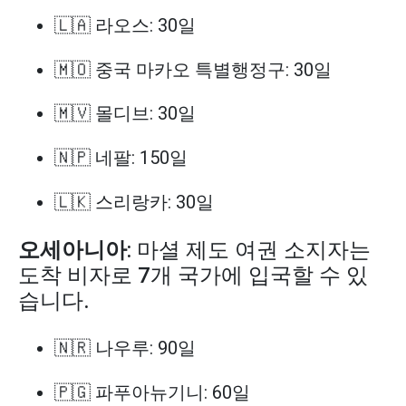
🇱🇦 라오스: 30일
🇲🇴 중국 마카오 특별행정구: 30일
🇲🇻 몰디브: 30일
🇳🇵 네팔: 150일
🇱🇰 스리랑카: 30일
오세아니아
: 마셜 제도 여권 소지자는
도착 비자로 7개 국가에 입국할 수 있
습니다.
🇳🇷 나우루: 90일
🇵🇬 파푸아뉴기니: 60일