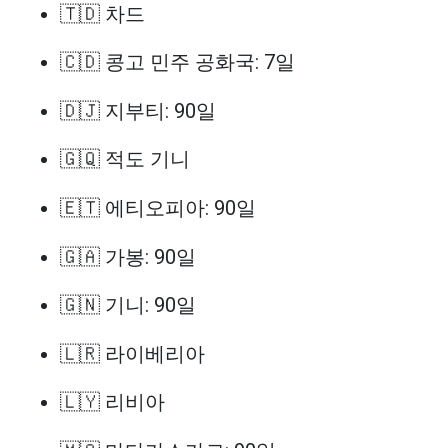
🇹🇩 차드
🇨🇩 콩고 민주 공화국: 7일
🇩🇯 지부티: 90일
🇬🇶 적도 기니
🇪🇹 에티오피아: 90일
🇬🇦 가봉: 90일
🇬🇳 기니: 90일
🇱🇷 라이베리아
🇱🇾 리비아