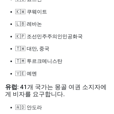
🇰🇼 쿠웨이트
🇱🇧 레바논
🇰🇵 조선민주주의인민공화국
🇹🇼 대만, 중국
🇹🇲 투르크메니스탄
🇾🇪 예멘
유럽
: 41개 국가는 몽골 여권 소지자에
게 비자를 요구합니다.
🇦🇩 안도라