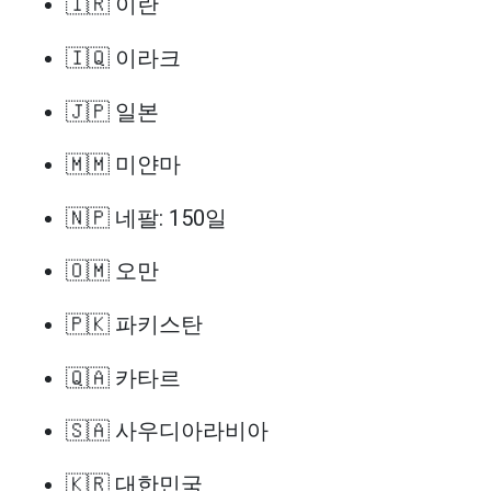
🇮🇷 이란
🇮🇶 이라크
🇯🇵 일본
🇲🇲 미얀마
🇳🇵 네팔: 150일
🇴🇲 오만
🇵🇰 파키스탄
🇶🇦 카타르
🇸🇦 사우디아라비아
🇰🇷 대한민국