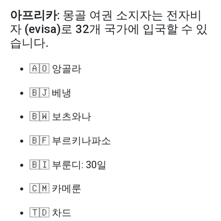
아프리카
: 몽골 여권 소지자는 전자비
자 (evisa)로 32개 국가에 입국할 수 있
습니다.
🇦🇴 앙골라
🇧🇯 베냉
🇧🇼 보츠와나
🇧🇫 부르키나파소
🇧🇮 부룬디: 30일
🇨🇲 카메룬
🇹🇩 차드