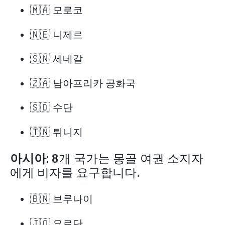
🇲🇦 모로코
🇳🇪 니제르
🇸🇳 세네갈
🇿🇦 남아프리카 공화국
🇸🇩 수단
🇹🇳 튀니지
아시아
: 8개 국가는 몽골 여권 소지자
에게 비자를 요구합니다.
🇧🇳 브루나이
🇯🇴 요르단