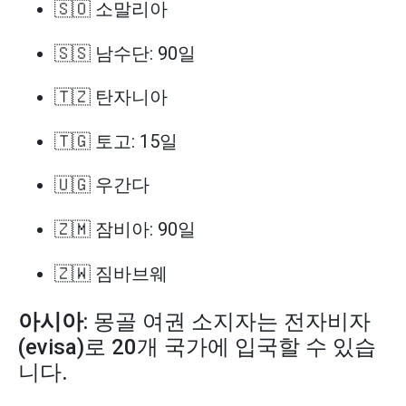
🇸🇴 소말리아
🇸🇸 남수단: 90일
🇹🇿 탄자니아
🇹🇬 토고: 15일
🇺🇬 우간다
🇿🇲 잠비아: 90일
🇿🇼 짐바브웨
아시아
: 몽골 여권 소지자는 전자비자
(evisa)로 20개 국가에 입국할 수 있습
니다.