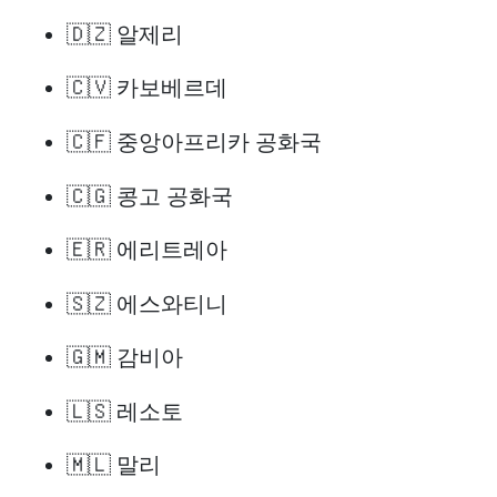
🇩🇿 알제리
🇨🇻 카보베르데
🇨🇫 중앙아프리카 공화국
🇨🇬 콩고 공화국
🇪🇷 에리트레아
🇸🇿 에스와티니
🇬🇲 감비아
🇱🇸 레소토
🇲🇱 말리