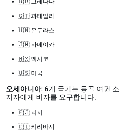
🇬🇩 그레나다
🇬🇹 과테말라
🇭🇳 온두라스
🇯🇲 자메이카
🇲🇽 멕시코
🇺🇸 미국
오세아니아
: 6개 국가는 몽골 여권 소
지자에게 비자를 요구합니다.
🇫🇯 피지
🇰🇮 키리바시