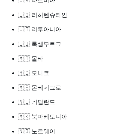
🇱🇻 라트비아
🇱🇮 리히텐슈타인
🇱🇹 리투아니아
🇱🇺 룩셈부르크
🇲🇹 몰타
🇲🇨 모나코
🇲🇪 몬테네그로
🇳🇱 네덜란드
🇲🇰 북마케도니아
🇳🇴 노르웨이