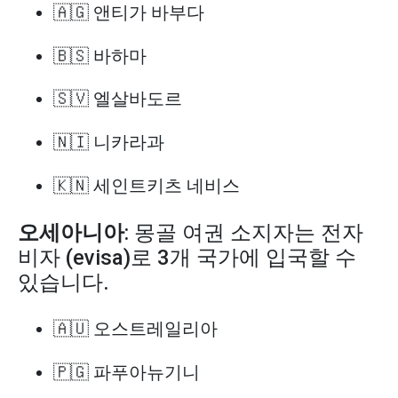
🇦🇬 앤티가 바부다
🇧🇸 바하마
🇸🇻 엘살바도르
🇳🇮 니카라과
🇰🇳 세인트키츠 네비스
오세아니아
: 몽골 여권 소지자는 전자
비자 (evisa)로 3개 국가에 입국할 수
있습니다.
🇦🇺 오스트레일리아
🇵🇬 파푸아뉴기니