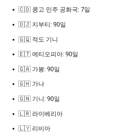
🇨🇩 콩고 민주 공화국: 7일
🇩🇯 지부티: 90일
🇬🇶 적도 기니
🇪🇹 에티오피아: 90일
🇬🇦 가봉: 90일
🇬🇭 가나
🇬🇳 기니: 90일
🇱🇷 라이베리아
🇱🇾 리비아