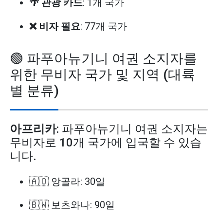
🌴 관광 카드
: 1개 국가
❌ 비자 필요
: 77개 국가
🟢 파푸아뉴기니 여권 소지자를
위한 무비자 국가 및 지역 (대륙
별 분류)
아프리카
: 파푸아뉴기니 여권 소지자는
무비자로 10개 국가에 입국할 수 있습
니다.
🇦🇴 앙골라: 30일
🇧🇼 보츠와나: 90일