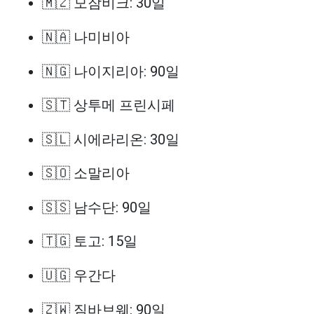
🇲🇿 모잠비크: 30일
🇳🇦 나미비아
🇳🇬 나이지리아: 90일
🇸🇹 상투메 프린시페
🇸🇱 시에라리온: 30일
🇸🇴 소말리아
🇸🇸 남수단: 90일
🇹🇬 토고: 15일
🇺🇬 우간다
🇿🇼 짐바브웨: 90일