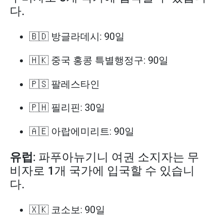
다.
🇧🇩 방글라데시: 90일
🇭🇰 중국 홍콩 특별행정구: 90일
🇵🇸 팔레스타인
🇵🇭 필리핀: 30일
🇦🇪 아랍에미리트: 90일
유럽
: 파푸아뉴기니 여권 소지자는 무
비자로 1개 국가에 입국할 수 있습니
다.
🇽🇰 코소보: 90일