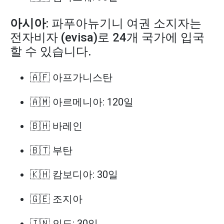
아시아
: 파푸아뉴기니 여권 소지자는
전자비자 (evisa)로 24개 국가에 입국
할 수 있습니다.
🇦🇫 아프가니스탄
🇦🇲 아르메니아: 120일
🇧🇭 바레인
🇧🇹 부탄
🇰🇭 캄보디아: 30일
🇬🇪 조지아
🇮🇳 인도: 30일