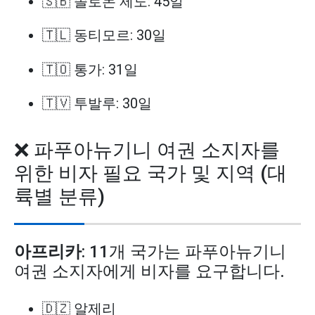
🇸🇧 솔로몬 제도: 45일
🇹🇱 동티모르: 30일
🇹🇴 통가: 31일
🇹🇻 투발루: 30일
❌ 파푸아뉴기니 여권 소지자를
위한 비자 필요 국가 및 지역 (대
륙별 분류)
아프리카
: 11개 국가는 파푸아뉴기니
여권 소지자에게 비자를 요구합니다.
🇩🇿 알제리