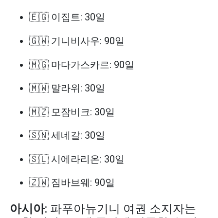
🇪🇬 이집트: 30일
🇬🇼 기니비사우: 90일
🇲🇬 마다가스카르: 90일
🇲🇼 말라위: 30일
🇲🇿 모잠비크: 30일
🇸🇳 세네갈: 30일
🇸🇱 시에라리온: 30일
🇿🇼 짐바브웨: 90일
아시아
: 파푸아뉴기니 여권 소지자는