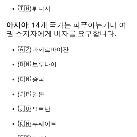
🇹🇳 튀니지
아시아
: 14개 국가는 파푸아뉴기니 여
권 소지자에게 비자를 요구합니다.
🇦🇿 아제르바이잔
🇧🇳 브루나이
🇨🇳 중국
🇯🇵 일본
🇯🇴 요르단
🇰🇼 쿠웨이트