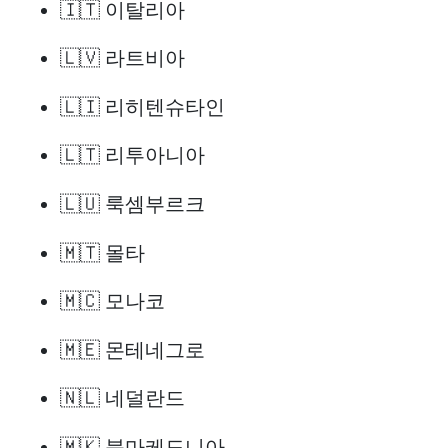
🇮🇹 이탈리아
🇱🇻 라트비아
🇱🇮 리히텐슈타인
🇱🇹 리투아니아
🇱🇺 룩셈부르크
🇲🇹 몰타
🇲🇨 모나코
🇲🇪 몬테네그로
🇳🇱 네덜란드
🇲🇰 북마케도니아