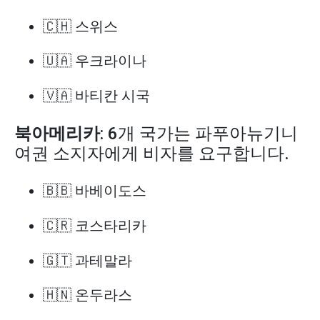
🇨🇭 스위스
🇺🇦 우크라이나
🇻🇦 바티칸 시국
북아메리카
: 6개 국가는 파푸아뉴기니
여권 소지자에게 비자를 요구합니다.
🇧🇧 바베이도스
🇨🇷 코스타리카
🇬🇹 과테말라
🇭🇳 온두라스