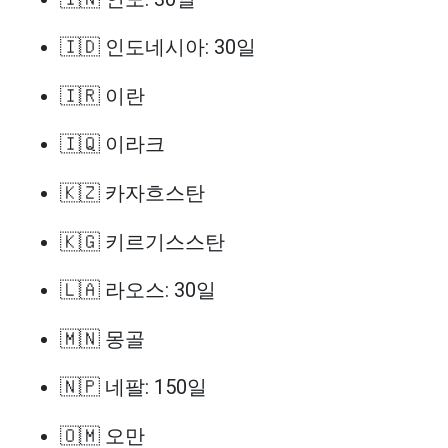
🇮🇩 인도네시아: 30일
🇮🇷 이란
🇮🇶 이라크
🇰🇿 카자흐스탄
🇰🇬 키르기스스탄
🇱🇦 라오스: 30일
🇲🇳 몽골
🇳🇵 네팔: 150일
🇴🇲 오만