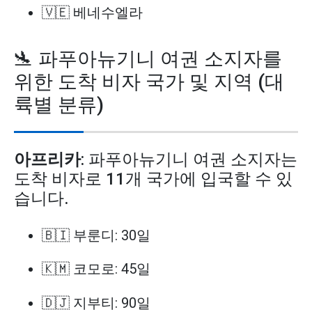
🇻🇪 베네수엘라
🛬 파푸아뉴기니 여권 소지자를
위한 도착 비자 국가 및 지역 (대
륙별 분류)
아프리카
: 파푸아뉴기니 여권 소지자는
도착 비자로 11개 국가에 입국할 수 있
습니다.
🇧🇮 부룬디: 30일
🇰🇲 코모로: 45일
🇩🇯 지부티: 90일