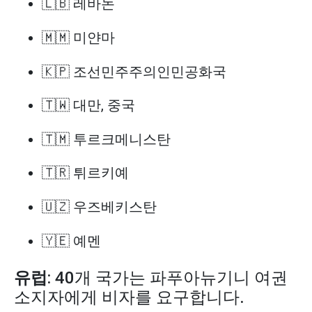
🇱🇧 레바논
🇲🇲 미얀마
🇰🇵 조선민주주의인민공화국
🇹🇼 대만, 중국
🇹🇲 투르크메니스탄
🇹🇷 튀르키예
🇺🇿 우즈베키스탄
🇾🇪 예멘
유럽
: 40개 국가는 파푸아뉴기니 여권
소지자에게 비자를 요구합니다.