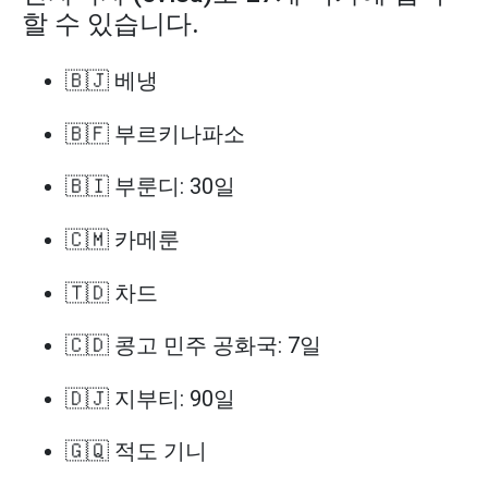
할 수 있습니다.
🇧🇯 베냉
🇧🇫 부르키나파소
🇧🇮 부룬디: 30일
🇨🇲 카메룬
🇹🇩 차드
🇨🇩 콩고 민주 공화국: 7일
🇩🇯 지부티: 90일
🇬🇶 적도 기니