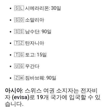
🇸🇱 시에라리온: 30일
🇸🇴 소말리아
🇸🇸 남수단: 90일
🇹🇿 탄자니아
🇹🇬 토고: 15일
🇺🇬 우간다
🇿🇼 짐바브웨: 90일
아시아
: 스위스 여권 소지자는 전자비
자 (evisa)로 19개 국가에 입국할 수 있
습니다.