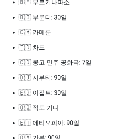
🇧🇫 부르키나파소
🇧🇮 부룬디: 30일
🇨🇲 카메룬
🇹🇩 차드
🇨🇩 콩고 민주 공화국: 7일
🇩🇯 지부티: 90일
🇪🇬 이집트: 30일
🇬🇶 적도 기니
🇪🇹 에티오피아: 90일
🇬🇦 가봉: 90일