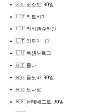
🇽🇰 코소보: 90일
🇱🇻 라트비아
🇱🇮 리히텐슈타인
🇱🇹 리투아니아
🇱🇺 룩셈부르크
🇲🇹 몰타
🇲🇩 몰도바: 90일
🇲🇨 모나코
🇲🇪 몬테네그로: 90일