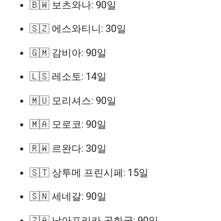
🇧🇼 보츠와나: 90일
🇸🇿 에스와티니: 30일
🇬🇲 감비아: 90일
🇱🇸 레소토: 14일
🇲🇺 모리셔스: 90일
🇲🇦 모로코: 90일
🇷🇼 르완다: 30일
🇸🇹 상투메 프린시페: 15일
🇸🇳 세네갈: 90일
🇿🇦 남아프리카 공화국: 90일