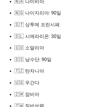
🇳🇦 나미비아
🇳🇬 나이지리아: 90일
🇸🇹 상투메 프린시페
🇸🇱 시에라리온: 30일
🇸🇴 소말리아
🇸🇸 남수단: 90일
🇹🇿 탄자니아
🇺🇬 우간다
🇿🇲 잠비아
🇿🇼 짐바브웨