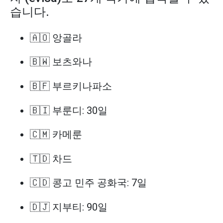
습니다.
🇦🇴 앙골라
🇧🇼 보츠와나
🇧🇫 부르키나파소
🇧🇮 부룬디: 30일
🇨🇲 카메룬
🇹🇩 차드
🇨🇩 콩고 민주 공화국: 7일
🇩🇯 지부티: 90일