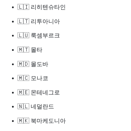
🇱🇮 리히텐슈타인
🇱🇹 리투아니아
🇱🇺 룩셈부르크
🇲🇹 몰타
🇲🇩 몰도바
🇲🇨 모나코
🇲🇪 몬테네그로
🇳🇱 네덜란드
🇲🇰 북마케도니아