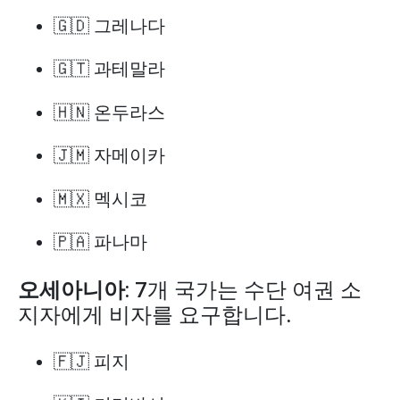
🇬🇩 그레나다
🇬🇹 과테말라
🇭🇳 온두라스
🇯🇲 자메이카
🇲🇽 멕시코
🇵🇦 파나마
오세아니아
: 7개 국가는 수단 여권 소
지자에게 비자를 요구합니다.
🇫🇯 피지