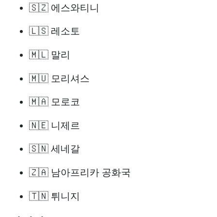
🇸🇿 에스와티니
🇱🇸 레소토
🇲🇱 말리
🇲🇺 모리셔스
🇲🇦 모로코
🇳🇪 니제르
🇸🇳 세네갈
🇿🇦 남아프리카 공화국
🇹🇳 튀니지