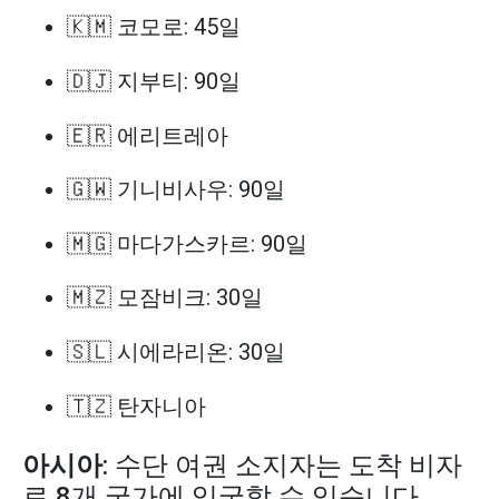
🇰🇲 코모로: 45일
🇩🇯 지부티: 90일
🇪🇷 에리트레아
🇬🇼 기니비사우: 90일
🇲🇬 마다가스카르: 90일
🇲🇿 모잠비크: 30일
🇸🇱 시에라리온: 30일
🇹🇿 탄자니아
아시아
: 수단 여권 소지자는 도착 비자
로 8개 국가에 입국할 수 있습니다.