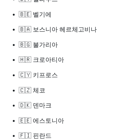
🇧🇪 벨기에
🇧🇦 보스니아 헤르체고비나
🇧🇬 불가리아
🇭🇷 크로아티아
🇨🇾 키프로스
🇨🇿 체코
🇩🇰 덴마크
🇪🇪 에스토니아
🇫🇮 핀란드