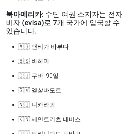
북아메리카
: 수단 여권 소지자는 전자
비자 (evisa)로 7개 국가에 입국할 수
있습니다.
🇦🇬 앤티가 바부다
🇧🇸 바하마
🇨🇺 쿠바: 90일
🇸🇻 엘살바도르
🇳🇮 니카라과
🇰🇳 세인트키츠 네비스
🇹🇹 트리니다드 토바고