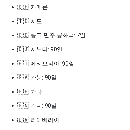
🇨🇲 카메룬
🇹🇩 차드
🇨🇩 콩고 민주 공화국: 7일
🇩🇯 지부티: 90일
🇪🇹 에티오피아: 90일
🇬🇦 가봉: 90일
🇬🇭 가나
🇬🇳 기니: 90일
🇱🇷 라이베리아