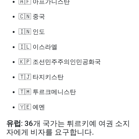
🇦🇫 아프가니스탄
🇨🇳 중국
🇮🇳 인도
🇮🇱 이스라엘
🇰🇵 조선민주주의인민공화국
🇹🇯 타지키스탄
🇹🇲 투르크메니스탄
🇾🇪 예멘
유럽
: 36개 국가는 튀르키예 여권 소지
자에게 비자를 요구합니다.