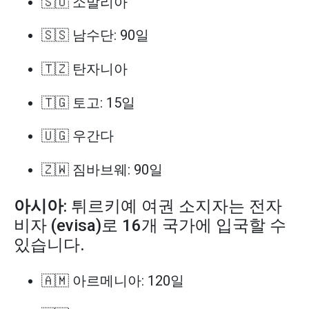
🇸🇴 소말리아
🇸🇸 남수단: 90일
🇹🇿 탄자니아
🇹🇬 토고: 15일
🇺🇬 우간다
🇿🇼 짐바브웨: 90일
아시아
: 튀르키예 여권 소지자는 전자
비자 (evisa)로 16개 국가에 입국할 수
있습니다.
🇦🇲 아르메니아: 120일