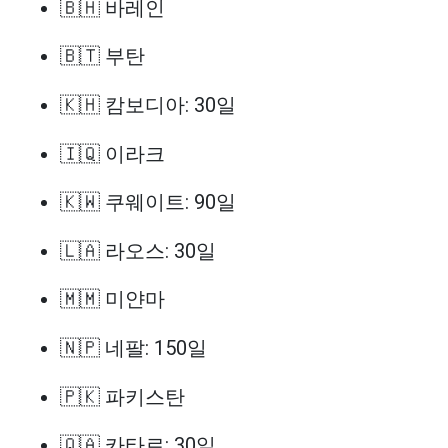
🇧🇭 바레인
🇧🇹 부탄
🇰🇭 캄보디아: 30일
🇮🇶 이라크
🇰🇼 쿠웨이트: 90일
🇱🇦 라오스: 30일
🇲🇲 미얀마
🇳🇵 네팔: 150일
🇵🇰 파키스탄
🇶🇦 카타르: 30일