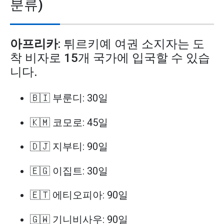
분류)
아프리카
: 튀르키예 여권 소지자는 도
착 비자로 15개 국가에 입국할 수 있습
니다.
🇧🇮 부룬디: 30일
🇰🇲 코모로: 45일
🇩🇯 지부티: 90일
🇪🇬 이집트: 30일
🇪🇹 에티오피아: 90일
🇬🇼 기니비사우: 90일