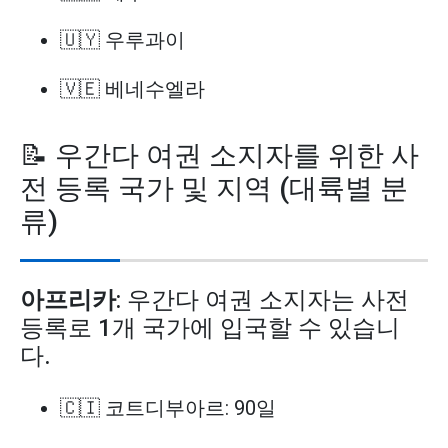
🇺🇾 우루과이
🇻🇪 베네수엘라
📝 우간다 여권 소지자를 위한 사
전 등록 국가 및 지역 (대륙별 분
류)
아프리카
: 우간다 여권 소지자는 사전
등록로 1개 국가에 입국할 수 있습니
다.
🇨🇮 코트디부아르: 90일