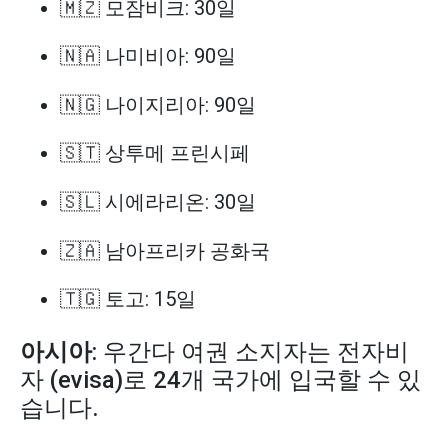
🇲🇿 모잠비크: 30일
🇳🇦 나미비아: 90일
🇳🇬 나이지리아: 90일
🇸🇹 상투메 프린시페
🇸🇱 시에라리온: 30일
🇿🇦 남아프리카 공화국
🇹🇬 토고: 15일
아시아
: 우간다 여권 소지자는 전자비
자 (evisa)로 24개 국가에 입국할 수 있
습니다.