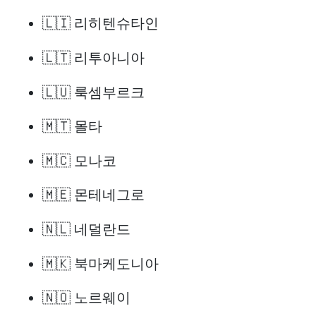
🇱🇮 리히텐슈타인
🇱🇹 리투아니아
🇱🇺 룩셈부르크
🇲🇹 몰타
🇲🇨 모나코
🇲🇪 몬테네그로
🇳🇱 네덜란드
🇲🇰 북마케도니아
🇳🇴 노르웨이