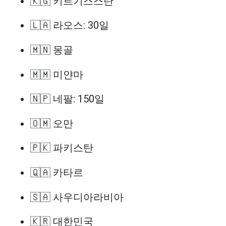
🇰🇬 키르기스스탄
🇱🇦 라오스: 30일
🇲🇳 몽골
🇲🇲 미얀마
🇳🇵 네팔: 150일
🇴🇲 오만
🇵🇰 파키스탄
🇶🇦 카타르
🇸🇦 사우디아라비아
🇰🇷 대한민국