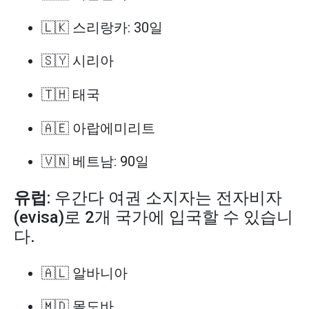
🇱🇰 스리랑카: 30일
🇸🇾 시리아
🇹🇭 태국
🇦🇪 아랍에미리트
🇻🇳 베트남: 90일
유럽
: 우간다 여권 소지자는 전자비자
(evisa)로 2개 국가에 입국할 수 있습니
다.
🇦🇱 알바니아
🇲🇩 몰도바