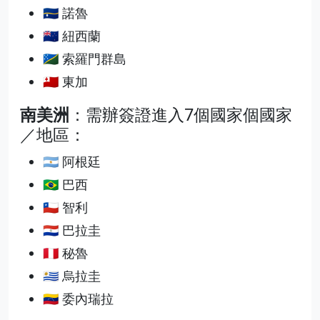
🇳🇷 諾魯
🇳🇿 紐西蘭
🇸🇧 索羅門群島
🇹🇴 東加
南美洲
：需辦簽證進入7個國家個國家
／地區：
🇦🇷 阿根廷
🇧🇷 巴西
🇨🇱 智利
🇵🇾 巴拉圭
🇵🇪 秘魯
🇺🇾 烏拉圭
🇻🇪 委內瑞拉