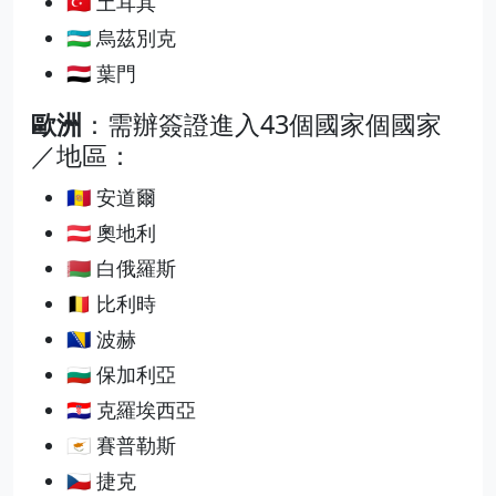
🇹🇷 土耳其
🇺🇿 烏茲別克
🇾🇪 葉門
歐洲
：需辦簽證進入43個國家個國家
／地區：
🇦🇩 安道爾
🇦🇹 奧地利
🇧🇾 白俄羅斯
🇧🇪 比利時
🇧🇦 波赫
🇧🇬 保加利亞
🇭🇷 克羅埃西亞
🇨🇾 賽普勒斯
🇨🇿 捷克