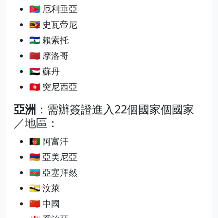
🇪🇷 厄利垂亞
🇸🇿 史瓦帝尼
🇱🇸 賴索托
🇲🇦 摩洛哥
🇸🇩 蘇丹
🇹🇳 突尼西亞
亞洲
：需辦簽證進入22個國家個國家
／地區：
🇦🇫 阿富汗
🇦🇲 亞美尼亞
🇦🇿 亞塞拜然
🇧🇳 汶萊
🇨🇳 中國