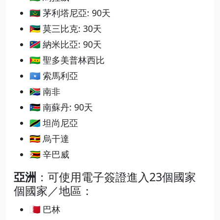
🇲🇷 茅利塔尼亞: 90天
🇲🇿 莫三比克: 30天
🇳🇦 納米比亞: 90天
🇸🇹 聖多美普林西比
🇸🇴 索馬利亞
🇿🇦 南非
🇸🇸 南蘇丹: 90天
🇹🇿 坦尚尼亞
🇺🇬 烏干達
🇿🇼 辛巴威
亞洲
：可使用電子簽證進入23個國家
個國家／地區：
🇧🇭 巴林