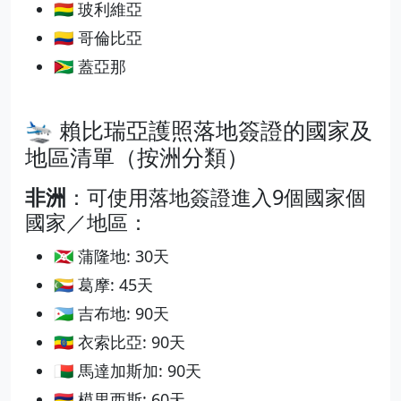
🇧🇴 玻利維亞
🇨🇴 哥倫比亞
🇬🇾 蓋亞那
🛬 賴比瑞亞護照落地簽證的國家及
地區清單（按洲分類）
非洲
：可使用落地簽證進入9個國家個
國家／地區：
🇧🇮 蒲隆地: 30天
🇰🇲 葛摩: 45天
🇩🇯 吉布地: 90天
🇪🇹 衣索比亞: 90天
🇲🇬 馬達加斯加: 90天
🇲🇺 模里西斯: 60天