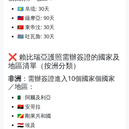
🇵🇼 帛琉: 30天
🇼🇸 薩摩亞: 90天
🇹🇱 東帝汶: 30天
🇹🇻 吐瓦魯: 30天
❌ 賴比瑞亞護照需辦簽證的國家及
地區清單（按洲分類）
非洲
：需辦簽證進入10個國家個國家
／地區：
🇩🇿 阿爾及利亞
🇦🇴 安哥拉
🇨🇬 剛果共和國
🇪🇬 埃及