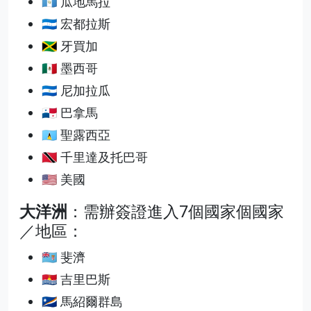
🇬🇹 瓜地馬拉
🇭🇳 宏都拉斯
🇯🇲 牙買加
🇲🇽 墨西哥
🇳🇮 尼加拉瓜
🇵🇦 巴拿馬
🇱🇨 聖露西亞
🇹🇹 千里達及托巴哥
🇺🇸 美國
大洋洲
：需辦簽證進入7個國家個國家
／地區：
🇫🇯 斐濟
🇰🇮 吉里巴斯
🇲🇭 馬紹爾群島