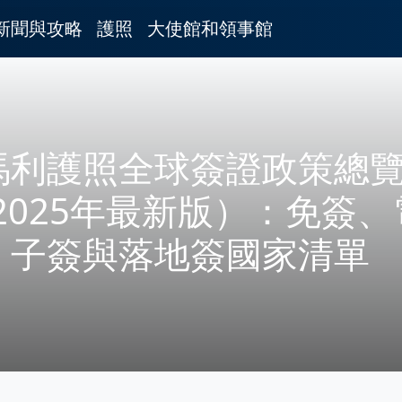
新聞與攻略
護照
大使館和領事館
馬利護照全球簽證政策總
2025年最新版）：免簽、
子簽與落地簽國家清單