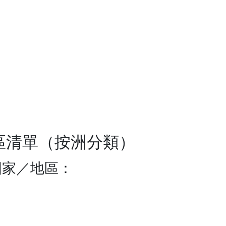
區清單（按洲分類）
國家／地區：