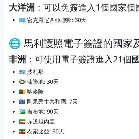
大洋洲
：可以免簽進入1個國家個
🇫🇲 密克羅尼西亞聯邦: 30天
🌐 馬利護照電子簽證的國
非洲
：可使用電子簽證進入21個
🇧🇼 波札那
🇧🇮 蒲隆地: 30天
🇨🇲 喀麥隆
🇨🇩 剛果民主共和國: 7天
🇩🇯 吉布地: 90天
🇬🇶 赤道幾內亞
🇪🇹 衣索比亞: 90天